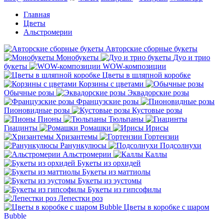
Главная
Цветы
Альстромерии
Авторские сборные букеты
Монобукеты
Дуо и трио
букеты
WOW-композиции
Цветы в шляпной коробке
Корзины с цветами
Обычные розы
Эквадорские розы
Французские розы
Пионовидные розы
Кустовые розы
Пионы
Тюльпаны
Гиацинты
Ромашки
Ирисы
Хризантемы
Гортензии
Ранункулюсы
Подсолнухи
Альстромерии
Каллы
Букеты из орхидей
Букеты из маттиолы
Букеты из эустомы
Букеты из гипсофилы
Лепестки роз
Цветы в коробке с шаром
Bubble