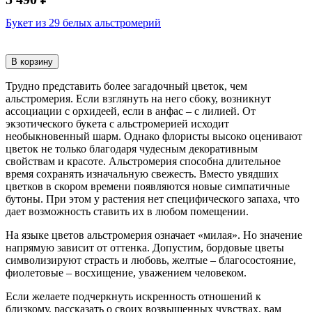
Букет из 29 белых альстромерий
В корзину
Трудно представить более загадочный цветок, чем
альстромерия. Если взглянуть на него сбоку, возникнут
ассоциации с орхидеей, если в анфас – с лилией. От
экзотического букета с альстромерией исходит
необыкновенный шарм. Однако флористы высоко оценивают
цветок не только благодаря чудесным декоративным
свойствам и красоте. Альстромерия способна длительное
время сохранять изначальную свежесть. Вместо увядших
цветков в скором времени появляются новые симпатичные
бутоны. При этом у растения нет специфического запаха, что
дает возможность ставить их в любом помещении.
На языке цветов альстромерия означает «милая». Но значение
напрямую зависит от оттенка. Допустим, бордовые цветы
символизируют страсть и любовь, желтые – благосостояние,
фиолетовые – восхищение, уважением человеком.
Если желаете подчеркнуть искренность отношений к
близкому, рассказать о своих возвышенных чувствах, вам