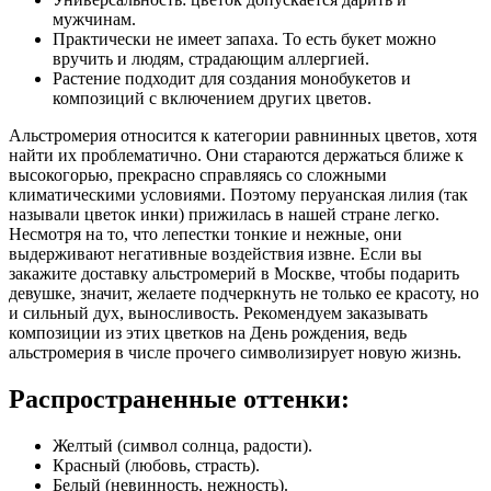
мужчинам.
Практически не имеет запаха. То есть букет можно
вручить и людям, страдающим аллергией.
Растение подходит для создания монобукетов и
композиций с включением других цветов.
Альстромерия относится к категории равнинных цветов, хотя
найти их проблематично. Они стараются держаться ближе к
высокогорью, прекрасно справляясь со сложными
климатическими условиями. Поэтому перуанская лилия (так
называли цветок инки) прижилась в нашей стране легко.
Несмотря на то, что лепестки тонкие и нежные, они
выдерживают негативные воздействия извне. Если вы
закажите доставку альстромерий в Москве, чтобы подарить
девушке, значит, желаете подчеркнуть не только ее красоту, но
и сильный дух, выносливость. Рекомендуем заказывать
композиции из этих цветков на День рождения, ведь
альстромерия в числе прочего символизирует новую жизнь.
Распространенные оттенки:
Желтый (символ солнца, радости).
Красный (любовь, страсть).
Белый (невинность, нежность).