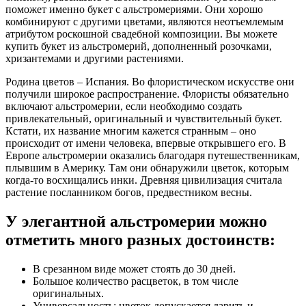
поможет именно букет с альстромериями. Они хорошо
комбинируют с другими цветами, являются неотъемлемым
атрибутом роскошной свадебной композиции. Вы можете
купить букет из альстромерий, дополненный розочками,
хризантемами и другими растениями.
Родина цветов – Испания. Во флористическом искусстве они
получили широкое распространение. Флористы обязательно
включают альстромерии, если необходимо создать
привлекательный, оригинальный и чувствительный букет.
Кстати, их название многим кажется странным – оно
происходит от имени человека, впервые открывшего его. В
Европе альстромерии оказались благодаря путешественникам,
плывшим в Америку. Там они обнаружили цветок, которым
когда-то восхищались инки. Древняя цивилизация считала
растение посланником богов, предвестником весны.
У элегантной альстромерии можно
отметить много разных достоинств:
В срезанном виде может стоять до 30 дней.
Большое количество расцветок, в том числе
оригинальных.
Универсальность: цветок допускается дарить и