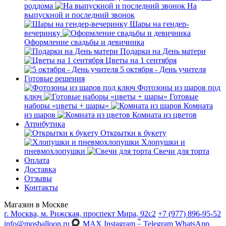
роддома
На
выпускной и последний звонок
Шары на гендер-
вечеринку
Оформление свадьбы и девичника
Подарки на День матери
Цветы на 1 сентября
5 октября - День учителя
Готовые решения
Фотозоны из шаров под
ключ
Готовые
наборы «цветы + шары»
Комната
из шаров
Комната из цветов
Атрибутика
Открытки к букету
Хлопушки и
пневмохлопушки
Свечи для торта
Оплата
Доставка
Отзывы
Контакты
Магазин в Москве
г. Москва, м. Рижская, проспект Мира, 92с2
+7 (977) 896-95-52
*
info@mosballoon.ru
MAX
Instagram
Telegram
WhatsApp