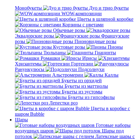
Монобукеты
Дуо и трио букеты
WOW-композиции
Цветы в шляпной коробке
Корзины с цветами
Обычные розы
Эквадорские розы
Французские
розы
Пионовидные розы
Кустовые розы
Пионы
Тюльпаны
Гиацинты
Ромашки
Ирисы
Хризантемы
Гортензии
Ранункулюсы
Подсолнухи
Альстромерии
Каллы
Букеты из орхидей
Букеты из маттиолы
Букеты из эустомы
Букеты из гипсофилы
Лепестки роз
Цветы в коробке с
шаром Bubble
Шары
Готовые наборы
воздушных шаров
Шары под
потолок
Латексные шары с