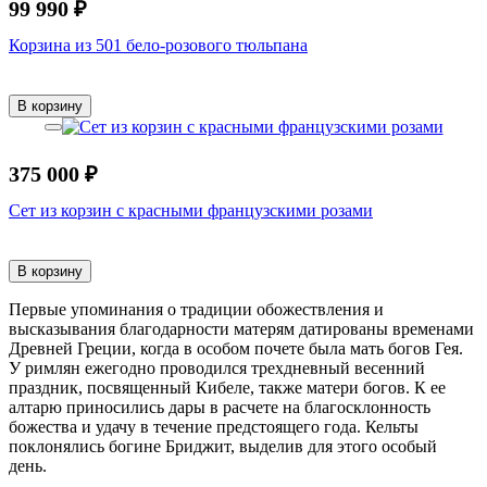
99 990 ₽
Корзина из 501 бело-розового тюльпана
В корзину
375 000 ₽
Сет из корзин с красными французскими розами
В корзину
Первые упоминания о традиции обожествления и
высказывания благодарности матерям датированы временами
Древней Греции, когда в особом почете была мать богов Гея.
У римлян ежегодно проводился трехдневный весенний
праздник, посвященный Кибеле, также матери богов. К ее
алтарю приносились дары в расчете на благосклонность
божества и удачу в течение предстоящего года. Кельты
поклонялись богине Бриджит, выделив для этого особый
день.