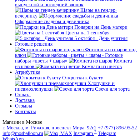
выпускной и последний звонок
Шары на гендер-
вечеринку
Оформление свадьбы и девичника
Подарки на День матери
Цветы на 1 сентября
5 октября - День учителя
Готовые решения
Фотозоны из шаров под
ключ
Готовые
наборы «цветы + шары»
Комната
из шаров
Комната из цветов
Атрибутика
Открытки к букету
Хлопушки и
пневмохлопушки
Свечи для торта
Оплата
Доставка
Отзывы
Контакты
Магазин в Москве
г. Москва, м. Рижская, проспект Мира, 92с2
+7 (977) 896-95-52
*
info@mosballoon.ru
MAX
Instagram
Telegram
WhatsApp