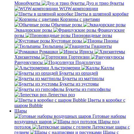
Монобукеты
Дуо и трио букеты
WOW-композиции
Цветы в шляпной коробке
Корзины с цветами
Обычные розы
Эквадорские розы
Французские
розы
Пионовидные розы
Кустовые розы
Пионы
Тюльпаны
Гиацинты
Ромашки
Ирисы
Хризантемы
Гортензии
Ранункулюсы
Подсолнухи
Альстромерии
Каллы
Букеты из орхидей
Букеты из маттиолы
Букеты из эустомы
Букеты из гипсофилы
Лепестки роз
Цветы в коробке с
шаром Bubble
Шары
Готовые наборы
воздушных шаров
Шары под
потолок
Латексные шары с
гелием
Шары с