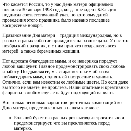
Что касается России, то у нас День матери официально
появился 30 января 1998 года, когда президент Б.Ельцин
подписал соответствующий указ, по которому датой
проведения этого праздника было названо последнее
воскресенье ноября.
Празднование Дня матери – традиция международная, но в
разных странах событие приходится на разные даты. У нас это
ноябрьский праздник, и с ним принято поздравлять всех
матерей, а также беременных женщин.
Нет адресата благодарнее мамы, и ее наверняка порадует
любой ваш букет. Главное продемонстрировать свою любовь
и заботу. Поздравляя ее, мы стараемся таким образом
поблагодарить маму, поднять ей настроение и удивить.
Отлично, если вам известны ее любимые цветы. Но если даже
вы этого не знаете, не проблема. Наши опытные и креативные
флористы в любом случае найдут подходящий вариант.
Вот только несколько вариантов цветочных композиций ко
Дню матери, представленных в нашем каталоге.
Большой букет из красных роз выглядит трогательно и
продемонстрирует, что вы преклоняетесь перед
матерью.