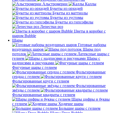
Альстромерии
Каллы
Букеты из орхидей
Букеты из маттиолы
Букеты из эустомы
Букеты из гипсофилы
Лепестки роз
Цветы в коробке с
шаром Bubble
Шары
Готовые наборы
воздушных шаров
Шары под
потолок
Латексные шары с
гелием
Шары с
надписями и рисунками
Фигурные шары с гелием
Фольгированные
сердца с гелием
Фольгированные круги с гелием
Фольгированные
звёзды с гелием
Фольгированные квадраты с гелием
Шары цифры и буквы
с гелием
Ходячие шары
Большие шары с гелием
Шары Deco Bubble