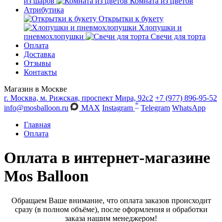
из шаров
Комната из цветов
Атрибутика
Открытки к букету
Хлопушки и
пневмохлопушки
Свечи для торта
Оплата
Доставка
Отзывы
Контакты
Магазин в Москве
г. Москва, м. Рижская, проспект Мира, 92с2
+7 (977) 896-95-52
*
info@mosballoon.ru
MAX
Instagram
Telegram
WhatsApp
Главная
Оплата
Оплата в интернет-магазине
Mos Balloon
Обращаем Ваше внимание, что оплата заказов происходит
сразу (в полном объёме), после оформления и обработки
заказа нашим менеджером!