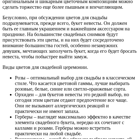
оригинальным и шикарным цветочным композициям можно
сделать торжество еще более пышным и впечатляющим.
Безусловно, при обсуждении цветов для свадьбы
подразумевается, прежде всего, букет невесты. Он должен
быть ее главным украшением и важнейшим аксессуаром на
празднике. На большинстве свадебных снимков будут
присутствовать эти цветы, и на них будет сосредоточено
внимание большинства гостей, особенно незамужних
девушек, мечтающих заполучить букет, когда его будет бросать
невеста, чтобы побыстрее выйти замуж.
Виды цветов для свадебной церемонии.
Розы – оптимальный выбор для свадьбы в классическом
стиле. Что касается цветовой гаммы, лучше выбирать
розовые, белые, синие или светло-оранжевые сорта.
Орхидеи – для букетов невесты это редкий выбор, но
сегодня этим цветам отдают предпочтение все чаще.
Они не вызывают аллергических реакций и
практически не имеют запаха.
Герберы – выглядят максимально эффектно в качестве
элемента свадебного букета, нередко их сочетают с
каллами и розами. Герберы можно встретить
практически на любой свадьбе.