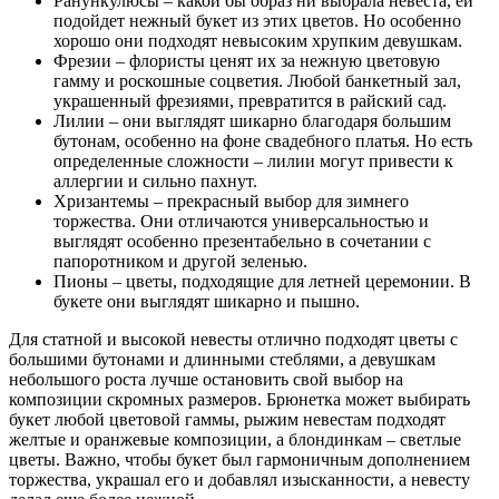
Ранункулюсы – какой бы образ ни выбрала невеста, ей
подойдет нежный букет из этих цветов. Но особенно
хорошо они подходят невысоким хрупким девушкам.
Фрезии – флористы ценят их за нежную цветовую
гамму и роскошные соцветия. Любой банкетный зал,
украшенный фрезиями, превратится в райский сад.
Лилии – они выглядят шикарно благодаря большим
бутонам, особенно на фоне свадебного платья. Но есть
определенные сложности – лилии могут привести к
аллергии и сильно пахнут.
Хризантемы – прекрасный выбор для зимнего
торжества. Они отличаются универсальностью и
выглядят особенно презентабельно в сочетании с
папоротником и другой зеленью.
Пионы – цветы, подходящие для летней церемонии. В
букете они выглядят шикарно и пышно.
Для статной и высокой невесты отлично подходят цветы с
большими бутонами и длинными стеблями, а девушкам
небольшого роста лучше остановить свой выбор на
композиции скромных размеров. Брюнетка может выбирать
букет любой цветовой гаммы, рыжим невестам подходят
желтые и оранжевые композиции, а блондинкам – светлые
цветы. Важно, чтобы букет был гармоничным дополнением
торжества, украшал его и добавлял изысканности, а невесту