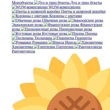
Монобукеты
Дуо и трио букеты
WOW-композиции
Цветы в шляпной коробке
Корзины с цветами
Обычные розы
Эквадорские розы
Французские
розы
Пионовидные розы
Кустовые розы
Пионы
Тюльпаны
Гиацинты
Ромашки
Ирисы
Хризантемы
Гортензии
Ранункулюсы