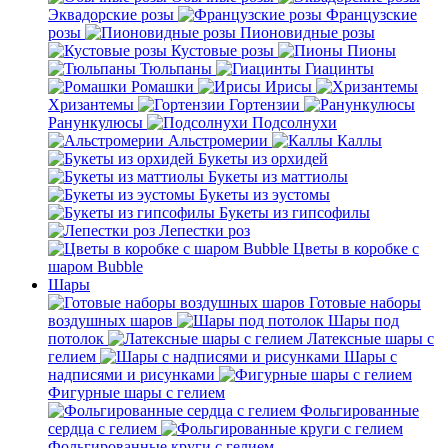
Эквадорские розы
Французские
розы
Пионовидные розы
Кустовые розы
Пионы
Тюльпаны
Гиацинты
Ромашки
Ирисы
Хризантемы
Гортензии
Ранункулюсы
Подсолнухи
Альстромерии
Каллы
Букеты из орхидей
Букеты из маттиолы
Букеты из эустомы
Букеты из гипсофилы
Лепестки роз
Цветы в коробке с
шаром Bubble
Шары
Готовые наборы
воздушных шаров
Шары под
потолок
Латексные шары с
гелием
Шары с
надписями и рисунками
Фигурные шары с гелием
Фольгированные
сердца с гелием
Фольгированные круги с гелием