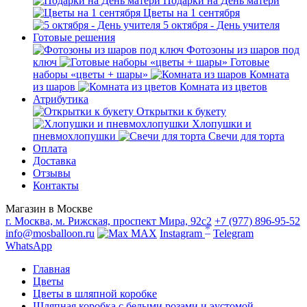
Подарки на День матери
Цветы на 1 сентября
5 октября - День учителя
Готовые решения
Фотозоны из шаров под
ключ
Готовые
наборы «цветы + шары»
Комната
из шаров
Комната из цветов
Атрибутика
Открытки к букету
Хлопушки и
пневмохлопушки
Свечи для торта
Оплата
Доставка
Отзывы
Контакты
Магазин в Москве
г. Москва, м. Рижская, проспект Мира, 92с2
+7 (977) 896-95-52
*
info@mosballoon.ru
MAX
Instagram
Telegram
WhatsApp
Главная
Цветы
Цветы в шляпной коробке
Шляпная коробка с белыми розами и эустомой