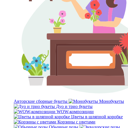
Авторские сборные букеты
Монобукеты
Дуо и трио букеты
WOW-композиции
Цветы в шляпной коробке
Корзины с цветами
Обычные розы