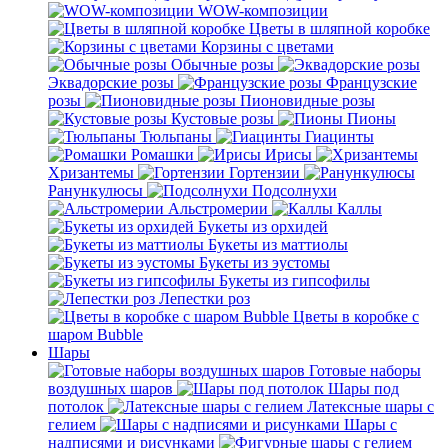
WOW-композиции
Цветы в шляпной коробке
Корзины с цветами
Обычные розы
Эквадорские розы
Французские
розы
Пионовидные розы
Кустовые розы
Пионы
Тюльпаны
Гиацинты
Ромашки
Ирисы
Хризантемы
Гортензии
Ранункулюсы
Подсолнухи
Альстромерии
Каллы
Букеты из орхидей
Букеты из маттиолы
Букеты из эустомы
Букеты из гипсофилы
Лепестки роз
Цветы в коробке с
шаром Bubble
Шары
Готовые наборы
воздушных шаров
Шары под
потолок
Латексные шары с
гелием
Шары с
надписями и рисунками