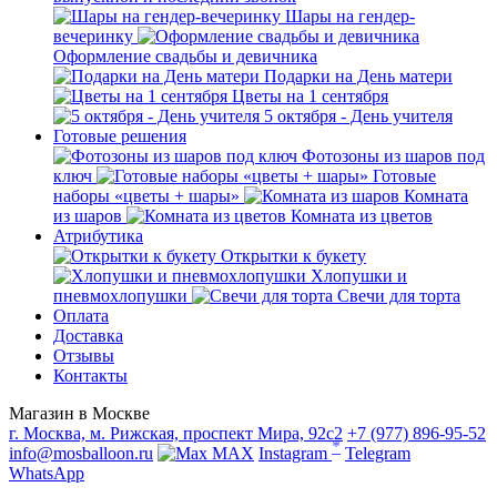
Шары на гендер-
вечеринку
Оформление свадьбы и девичника
Подарки на День матери
Цветы на 1 сентября
5 октября - День учителя
Готовые решения
Фотозоны из шаров под
ключ
Готовые
наборы «цветы + шары»
Комната
из шаров
Комната из цветов
Атрибутика
Открытки к букету
Хлопушки и
пневмохлопушки
Свечи для торта
Оплата
Доставка
Отзывы
Контакты
Магазин в Москве
г. Москва, м. Рижская, проспект Мира, 92с2
+7 (977) 896-95-52
*
info@mosballoon.ru
MAX
Instagram
Telegram
WhatsApp