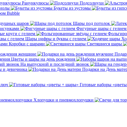
Ранункулюсы
Подсолнухи
тиолы
Букеты из эустомы
ром Bubble
здушных шаров
Шары под потолок
рисунками
Фигурные шары с гелием
е круги с гелием
Фольгиро
Шары цифры и буквы с гелием
Хо
Коробки с шарами
Светящиеся шары
 рождения женщине
Подар
Цветы и шары на день рождения
На выпускной и последний звонок
ы и девичника
Подарки на День мате
ключ
Готовые наборы «цветы
Хлопушки и пневмохлопушки