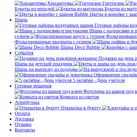
Хризантемы
Гортензии
Букеты из орхидей
Букеты из мат
Цветы в коробке с ша
Шары
Готовые наборы во
Шары с надписями и 
гелием
Фольгированны
Фольгированные квадраты с гелием
Шары Deco Bubble
События
Подарки на день
Шары на детский праздник
Шары на выписку из роддома
Оформление свадьб
5 октября - День учителя
Готовые решения
Фотозоны из шаров под 
Комната из цветов
Атрибутика
Открытки к букету
Оплата
Доставка
Отзывы
Контакты