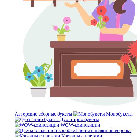
Авторские сборные букеты
Монобукеты
Дуо и трио букеты
WOW-композиции
Цветы в шляпной коробке
Корзины с цветами