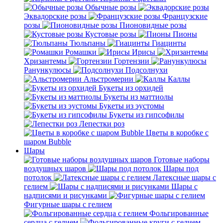
Обычные розы
Эквадорские розы
Французские
розы
Пионовидные розы
Кустовые розы
Пионы
Тюльпаны
Гиацинты
Ромашки
Ирисы
Хризантемы
Гортензии
Ранункулюсы
Подсолнухи
Альстромерии
Каллы
Букеты из орхидей
Букеты из маттиолы
Букеты из эустомы
Букеты из гипсофилы
Лепестки роз
Цветы в коробке с
шаром Bubble
Шары
Готовые наборы
воздушных шаров
Шары под
потолок
Латексные шары с
гелием
Шары с
надписями и рисунками
Фигурные шары с гелием
Фольгированные
сердца с гелием