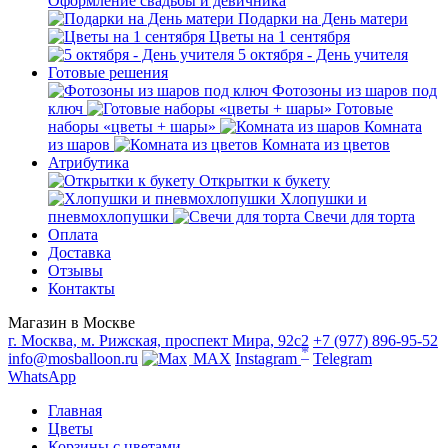
Оформление свадьбы и девичника
Подарки на День матери
Цветы на 1 сентября
5 октября - День учителя
Готовые решения
Фотозоны из шаров под
ключ
Готовые
наборы «цветы + шары»
Комната
из шаров
Комната из цветов
Атрибутика
Открытки к букету
Хлопушки и
пневмохлопушки
Свечи для торта
Оплата
Доставка
Отзывы
Контакты
Магазин в Москве
г. Москва, м. Рижская, проспект Мира, 92с2
+7 (977) 896-95-52
*
info@mosballoon.ru
MAX
Instagram
Telegram
WhatsApp
Главная
Цветы
Корзины с цветами