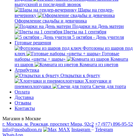
выпускной и последний звонок
Шары на гендер-
вечеринку
Оформление свадьбы и девичника
Подарки на День матери
Цветы на 1 сентября
5 октября - День учителя
Готовые решения
Фотозоны из шаров под
ключ
Готовые
наборы «цветы + шары»
Комната
из шаров
Комната из цветов
Атрибутика
Открытки к букету
Хлопушки и
пневмохлопушки
Свечи для торта
Оплата
Доставка
Отзывы
Контакты
Магазин в Москве
г. Москва, м. Рижская, проспект Мира, 92с2
+7 (977) 896-95-52
*
info@mosballoon.ru
MAX
Instagram
Telegram
WhatsApp