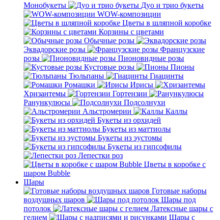
Монобукеты
Дуо и трио букеты
WOW-композиции
Цветы в шляпной коробке
Корзины с цветами
Обычные розы
Эквадорские розы
Французские
розы
Пионовидные розы
Кустовые розы
Пионы
Тюльпаны
Гиацинты
Ромашки
Ирисы
Хризантемы
Гортензии
Ранункулюсы
Подсолнухи
Альстромерии
Каллы
Букеты из орхидей
Букеты из маттиолы
Букеты из эустомы
Букеты из гипсофилы
Лепестки роз
Цветы в коробке с
шаром Bubble
Шары
Готовые наборы
воздушных шаров
Шары под
потолок
Латексные шары с
гелием
Шары с