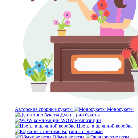
Авторские сборные букеты
Монобукеты
Дуо и трио букеты
WOW-композиции
Цветы в шляпной коробке
Корзины с цветами
Обычные розы