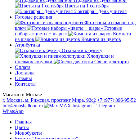
Подарки на День матери
Цветы на 1 сентября
5 октября - День учителя
Готовые решения
Фотозоны из шаров под
ключ
Готовые
наборы «цветы + шары»
Комната
из шаров
Комната из цветов
Атрибутика
Открытки к букету
Хлопушки и
пневмохлопушки
Свечи для торта
Оплата
Доставка
Отзывы
Контакты
Магазин в Москве
г. Москва, м. Рижская, проспект Мира, 92с2
+7 (977) 896-95-52
*
info@mosballoon.ru
MAX
Instagram
Telegram
WhatsApp
Главная
Цветы
Монобукеты
Букеты "Трилогия нежности"