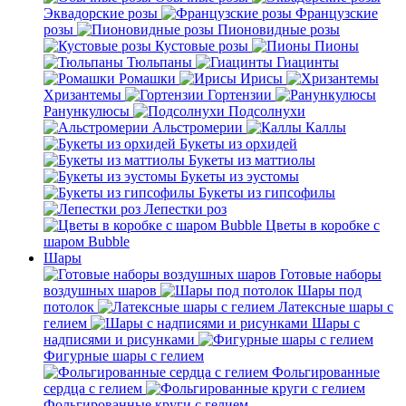
Эквадорские розы
Французские
розы
Пионовидные розы
Кустовые розы
Пионы
Тюльпаны
Гиацинты
Ромашки
Ирисы
Хризантемы
Гортензии
Ранункулюсы
Подсолнухи
Альстромерии
Каллы
Букеты из орхидей
Букеты из маттиолы
Букеты из эустомы
Букеты из гипсофилы
Лепестки роз
Цветы в коробке с
шаром Bubble
Шары
Готовые наборы
воздушных шаров
Шары под
потолок
Латексные шары с
гелием
Шары с
надписями и рисунками
Фигурные шары с гелием
Фольгированные
сердца с гелием
Фольгированные круги с гелием