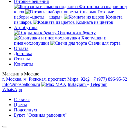
Готовые решения
Фотозоны из шаров под
ключ
Готовые
наборы «цветы + шары»
Комната
из шаров
Комната из цветов
Атрибутика
Открытки к букету
Хлопушки и
пневмохлопушки
Свечи для торта
Оплата
Доставка
Отзывы
Контакты
Магазин в Москве
г. Москва, м. Рижская, проспект Мира, 92с2
+7 (977) 896-95-52
*
info@mosballoon.ru
MAX
Instagram
Telegram
WhatsApp
Главная
Цветы
Подсолнухи
Букет "Осенняя рапсодия"