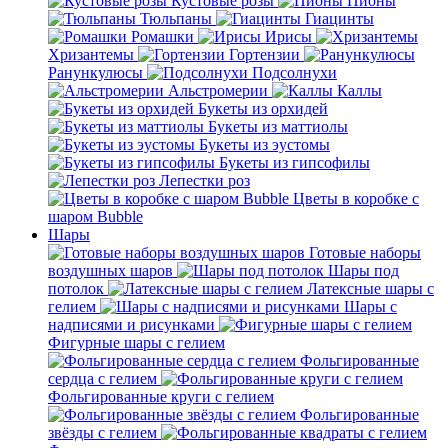
Кустовые розы
Пионы
Тюльпаны
Гиацинты
Ромашки
Ирисы
Хризантемы
Гортензии
Ранункулюсы
Подсолнухи
Альстромерии
Каллы
Букеты из орхидей
Букеты из маттиолы
Букеты из эустомы
Букеты из гипсофилы
Лепестки роз
Цветы в коробке с
шаром Bubble
Шары
Готовые наборы
воздушных шаров
Шары под
потолок
Латексные шары с
гелием
Шары с
надписями и рисунками
Фигурные шары с гелием
Фольгированные
сердца с гелием
Фольгированные круги с гелием
Фольгированные
звёзды с гелием