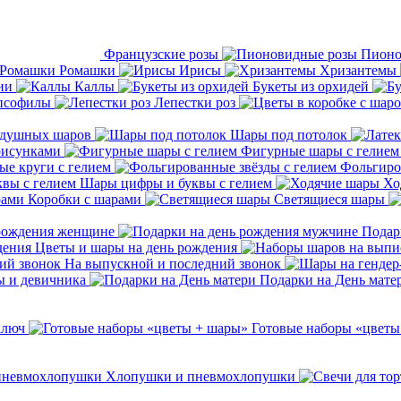
Французские розы
Пионо
Ромашки
Ирисы
Хризантемы
ии
Каллы
Букеты из орхидей
ипсофилы
Лепестки роз
здушных шаров
Шары под потолок
рисунками
Фигурные шары с гелием
е круги с гелием
Фольгиро
Шары цифры и буквы с гелием
Хо
Коробки с шарами
Светящиеся шары
 рождения женщине
Подар
Цветы и шары на день рождения
На выпускной и последний звонок
ы и девичника
Подарки на День мате
ключ
Готовые наборы «цветы
Хлопушки и пневмохлопушки