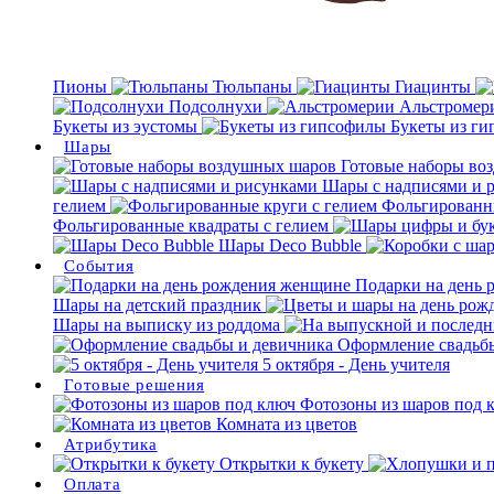
Пионы
Тюльпаны
Гиацинты
Подсолнухи
Альстромер
Букеты из эустомы
Букеты из г
Шары
Готовые наборы во
Шары с надписями и 
гелием
Фольгированны
Фольгированные квадраты с гелием
Шары Deco Bubble
События
Подарки на день
Шары на детский праздник
Шары на выписку из роддома
Оформление свадьб
5 октября - День учителя
Готовые решения
Фотозоны из шаров под 
Комната из цветов
Атрибутика
Открытки к букету
Оплата