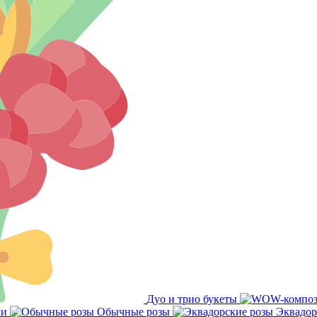
Дуо и трио букеты
ми
Обычные розы
Эквадор