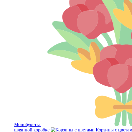
Монобукеты
шляпной коробке
Корзины с цвета