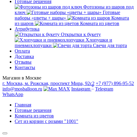
Готовые решения
Фотозоны из шаров под
ключ
Готовые
наборы «цветы + шары»
Комната
из шаров
Комната из цветов
Атрибутика
Открытки к букету
Хлопушки и
пневмохлопушки
Свечи для торта
Оплата
Доставка
Отзывы
Контакты
Магазин в Москве
г. Москва, м. Рижская, проспект Мира, 92с2
+7 (977) 896-95-52
*
info@mosballoon.ru
MAX
Instagram
Telegram
WhatsApp
Главная
Готовые решения
Комната из цветов
Сет из корзин с розами "1001"