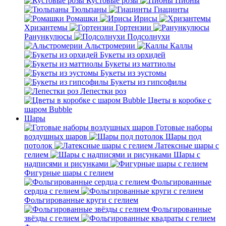
Кустовые розы
Пионы
Тюльпаны
Гиацинты
Ромашки
Ирисы
Хризантемы
Гортензии
Ранункулюсы
Подсолнухи
Альстромерии
Каллы
Букеты из орхидей
Букеты из маттиолы
Букеты из эустомы
Букеты из гипсофилы
Лепестки роз
Цветы в коробке с
шаром Bubble
Шары
Готовые наборы
воздушных шаров
Шары под
потолок
Латексные шары с
гелием
Шары с
надписями и рисунками
Фигурные шары с гелием
Фольгированные
сердца с гелием
Фольгированные круги с гелием
Фольгированные
звёзды с гелием