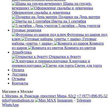
Шары на гендер-
вечеринку
Оформление свадьбы и девичника
Подарки на День матери
Цветы на 1 сентября
5 октября - День учителя
Готовые решения
Фотозоны из шаров под
ключ
Готовые
наборы «цветы + шары»
Комната
из шаров
Комната из цветов
Атрибутика
Открытки к букету
Хлопушки и
пневмохлопушки
Свечи для торта
Оплата
Доставка
Отзывы
Контакты
Магазин в Москве
г. Москва, м. Рижская, проспект Мира, 92с2
+7 (977) 896-95-52
*
info@mosballoon.ru
MAX
Instagram
Telegram
WhatsApp