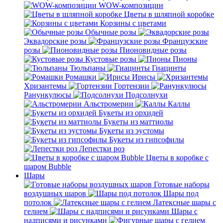
WOW-композиции
Цветы в шляпной коробке
Корзины с цветами
Обычные розы
Эквадорские розы
Французские
розы
Пионовидные розы
Кустовые розы
Пионы
Тюльпаны
Гиацинты
Ромашки
Ирисы
Хризантемы
Гортензии
Ранункулюсы
Подсолнухи
Альстромерии
Каллы
Букеты из орхидей
Букеты из маттиолы
Букеты из эустомы
Букеты из гипсофилы
Лепестки роз
Цветы в коробке с
шаром Bubble
Шары
Готовые наборы
воздушных шаров
Шары под
потолок
Латексные шары с
гелием
Шары с
надписями и рисунками