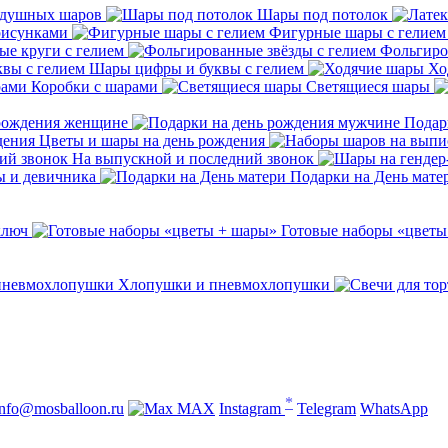
здушных шаров
Шары под потолок
рисунками
Фигурные шары с гелием
е круги с гелием
Фольгиро
Шары цифры и буквы с гелием
Хо
Коробки с шарами
Светящиеся шары
 рождения женщине
Подар
Цветы и шары на день рождения
На выпускной и последний звонок
ы и девичника
Подарки на День мате
ключ
Готовые наборы «цветы
Хлопушки и пневмохлопушки
*
info@mosballoon.ru
MAX
Instagram
Telegram
WhatsApp