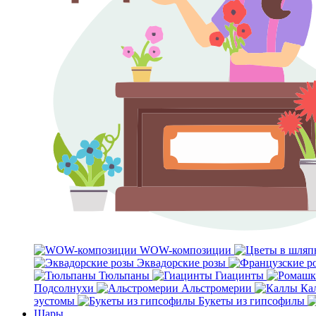
WOW-композиции
Эквадорские розы
Тюльпаны
Гиацинты
Подсолнухи
Альстромерии
Ка
эустомы
Букеты из гипсофилы
Шары