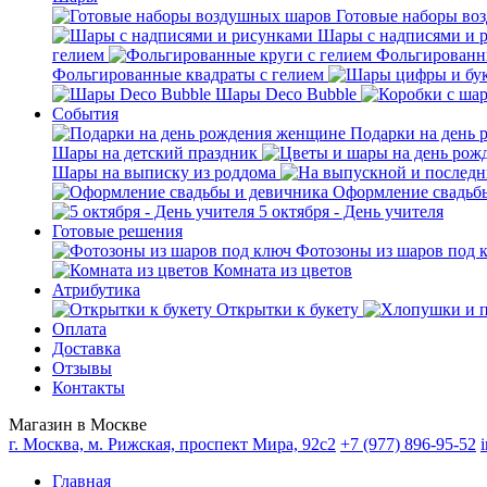
Готовые наборы во
Шары с надписями и 
гелием
Фольгированны
Фольгированные квадраты с гелием
Шары Deco Bubble
События
Подарки на день
Шары на детский праздник
Шары на выписку из роддома
Оформление свадьб
5 октября - День учителя
Готовые решения
Фотозоны из шаров под 
Комната из цветов
Атрибутика
Открытки к букету
Оплата
Доставка
Отзывы
Контакты
Магазин в Москве
г. Москва, м. Рижская, проспект Мира, 92с2
+7 (977) 896-95-52
Главная