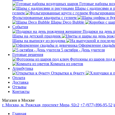
Готовые наборы во
Шары с надписями и 
гелием
Фольгированны
Фольгированные квадраты с гелием
Шары Deco Bubble
События
Подарки на день
Шары на детский праздник
Шары на выписку из роддома
Оформление свадьб
5 октября - День учителя
Готовые решения
Фотозоны из шаров под 
Комната из цветов
Атрибутика
Открытки к букету
Оплата
Доставка
Отзывы
Контакты
Магазин в Москве
г. Москва, м. Рижская, проспект Мира, 92с2
+7 (977) 896-95-52
Главная