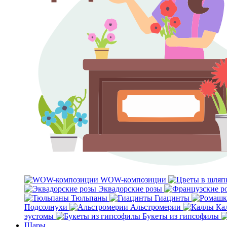
WOW-композиции
Эквадорские розы
Тюльпаны
Гиацинты
Подсолнухи
Альстромерии
Ка
эустомы
Букеты из гипсофилы
Шары