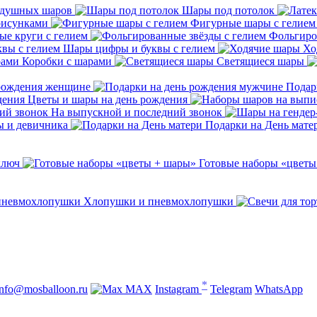
здушных шаров
Шары под потолок
рисунками
Фигурные шары с гелием
е круги с гелием
Фольгиро
Шары цифры и буквы с гелием
Хо
Коробки с шарами
Светящиеся шары
 рождения женщине
Подар
Цветы и шары на день рождения
На выпускной и последний звонок
ы и девичника
Подарки на День мате
ключ
Готовые наборы «цветы
Хлопушки и пневмохлопушки
*
info@mosballoon.ru
MAX
Instagram
Telegram
WhatsApp