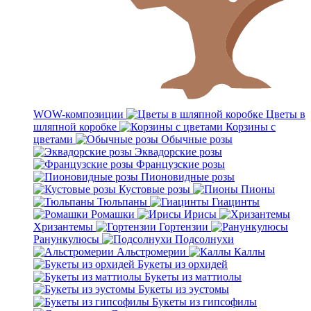
WOW-композиции
Цветы в
шляпной коробке
Корзины с
цветами
Обычные розы
Эквадорские розы
Французские розы
Пионовидные розы
Кустовые розы
Пионы
Тюльпаны
Гиацинты
Ромашки
Ирисы
Хризантемы
Гортензии
Ранункулюсы
Подсолнухи
Альстромерии
Каллы
Букеты из орхидей
Букеты из маттиолы
Букеты из эустомы
Букеты из гипсофилы