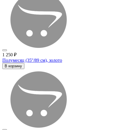
1 250 ₽
Полумесяц (35''/89 см), золото
В корзину