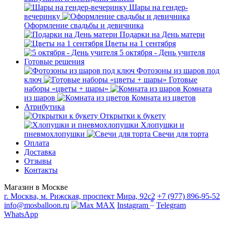
Шары на гендер-
вечеринку
Оформление свадьбы и девичника
Подарки на День матери
Цветы на 1 сентября
5 октября - День учителя
Готовые решения
Фотозоны из шаров под
ключ
Готовые
наборы «цветы + шары»
Комната
из шаров
Комната из цветов
Атрибутика
Открытки к букету
Хлопушки и
пневмохлопушки
Свечи для торта
Оплата
Доставка
Отзывы
Контакты
Магазин в Москве
г. Москва, м. Рижская, проспект Мира, 92с2
+7 (977) 896-95-52
*
info@mosballoon.ru
MAX
Instagram
Telegram
WhatsApp