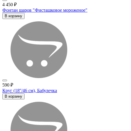
4 450 ₽
Фонтан шаров "Фисташковое мороженое"
В корзину
590 ₽
Круг (18''/46 см), Бабулечка
В корзину