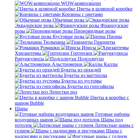
WOW-композиции
Цветы в шляпной коробке
Корзины с цветами
Обычные розы
Эквадорские розы
Французские
розы
Пионовидные розы
Кустовые розы
Пионы
Тюльпаны
Гиацинты
Ромашки
Ирисы
Хризантемы
Гортензии
Ранункулюсы
Подсолнухи
Альстромерии
Каллы
Букеты из орхидей
Букеты из маттиолы
Букеты из эустомы
Букеты из гипсофилы
Лепестки роз
Цветы в коробке с
шаром Bubble
Шары
Готовые наборы
воздушных шаров
Шары под
потолок
Латексные шары с
гелием
Шары с
надписями и рисунками