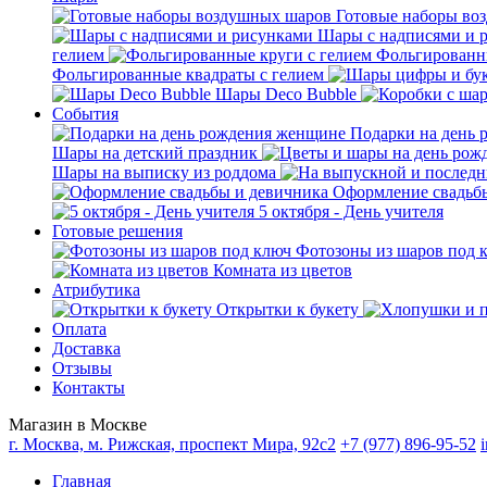
Готовые наборы во
Шары с надписями и 
гелием
Фольгированны
Фольгированные квадраты с гелием
Шары Deco Bubble
События
Подарки на день
Шары на детский праздник
Шары на выписку из роддома
Оформление свадьб
5 октября - День учителя
Готовые решения
Фотозоны из шаров под 
Комната из цветов
Атрибутика
Открытки к букету
Оплата
Доставка
Отзывы
Контакты
Магазин в Москве
г. Москва, м. Рижская, проспект Мира, 92с2
+7 (977) 896-95-52
Главная