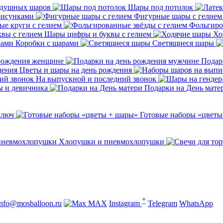
здушных шаров
Шары под потолок
рисунками
Фигурные шары с гелием
е круги с гелием
Фольгиро
Шары цифры и буквы с гелием
Хо
Коробки с шарами
Светящиеся шары
 рождения женщине
Подар
Цветы и шары на день рождения
На выпускной и последний звонок
ы и девичника
Подарки на День мате
ключ
Готовые наборы «цветы
Хлопушки и пневмохлопушки
*
info@mosballoon.ru
MAX
Instagram
Telegram
WhatsApp