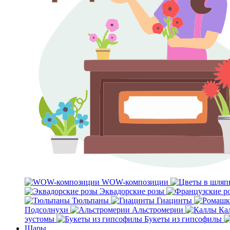
WOW-композиции
Эквадорские розы
Тюльпаны
Гиацинты
Подсолнухи
Альстромерии
Ка
эустомы
Букеты из гипсофилы
Шары