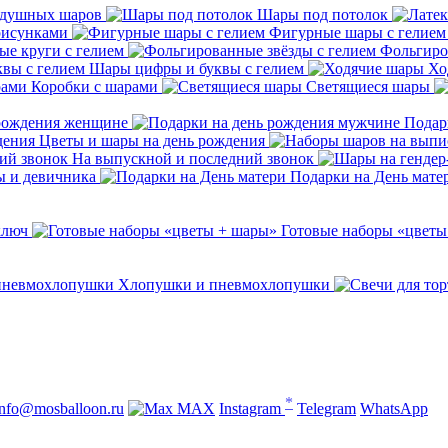
здушных шаров
Шары под потолок
рисунками
Фигурные шары с гелием
е круги с гелием
Фольгиро
Шары цифры и буквы с гелием
Хо
Коробки с шарами
Светящиеся шары
 рождения женщине
Подар
Цветы и шары на день рождения
На выпускной и последний звонок
ы и девичника
Подарки на День мате
ключ
Готовые наборы «цветы
Хлопушки и пневмохлопушки
*
info@mosballoon.ru
MAX
Instagram
Telegram
WhatsApp