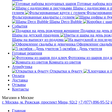
Готовые наборы во
Шары с надписями и 
гелием
Фольгированны
Фольгированные квадраты с гелием
Шары Deco Bubble
События
Подарки на день
Шары на детский праздник
Шары на выписку из роддома
Оформление свадьб
5 октября - День учителя
Готовые решения
Фотозоны из шаров под 
Комната из цветов
Атрибутика
Открытки к букету
Оплата
Доставка
Отзывы
Контакты
Магазин в Москве
г. Москва, м. Рижская, проспект Мира, 92с2
+7 (977) 896-95-52
Главная