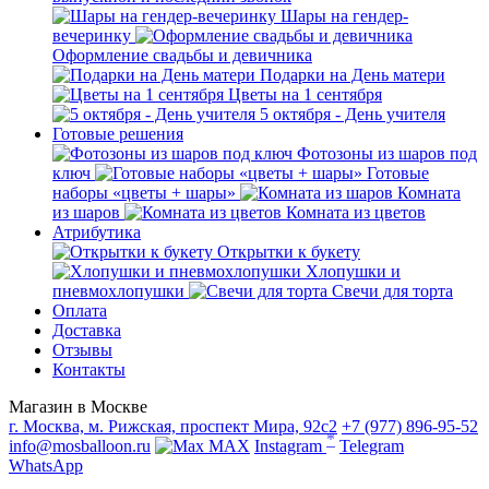
Шары на гендер-
вечеринку
Оформление свадьбы и девичника
Подарки на День матери
Цветы на 1 сентября
5 октября - День учителя
Готовые решения
Фотозоны из шаров под
ключ
Готовые
наборы «цветы + шары»
Комната
из шаров
Комната из цветов
Атрибутика
Открытки к букету
Хлопушки и
пневмохлопушки
Свечи для торта
Оплата
Доставка
Отзывы
Контакты
Магазин в Москве
г. Москва, м. Рижская, проспект Мира, 92с2
+7 (977) 896-95-52
*
info@mosballoon.ru
MAX
Instagram
Telegram
WhatsApp