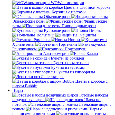
WOW-композиции
Цветы в шляпной коробке
Корзины с цветами
Обычные розы
Эквадорские розы
Французские
розы
Пионовидные розы
Кустовые розы
Пионы
Тюльпаны
Гиацинты
Ромашки
Ирисы
Хризантемы
Гортензии
Ранункулюсы
Подсолнухи
Альстромерии
Каллы
Букеты из орхидей
Букеты из маттиолы
Букеты из эустомы
Букеты из гипсофилы
Лепестки роз
Цветы в коробке с
шаром Bubble
Шары
Готовые наборы
воздушных шаров
Шары под
потолок
Латексные шары с
гелием
Шары с
надписями и рисунками