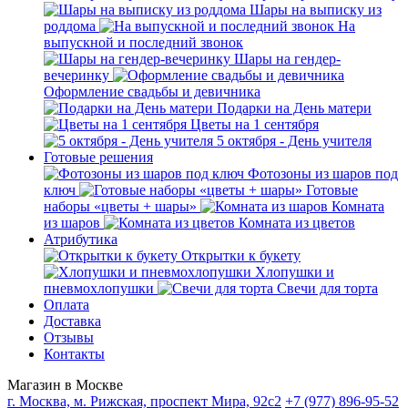
Шары на выписку из
роддома
На
выпускной и последний звонок
Шары на гендер-
вечеринку
Оформление свадьбы и девичника
Подарки на День матери
Цветы на 1 сентября
5 октября - День учителя
Готовые решения
Фотозоны из шаров под
ключ
Готовые
наборы «цветы + шары»
Комната
из шаров
Комната из цветов
Атрибутика
Открытки к букету
Хлопушки и
пневмохлопушки
Свечи для торта
Оплата
Доставка
Отзывы
Контакты
Магазин в Москве
г. Москва, м. Рижская, проспект Мира, 92с2
+7 (977) 896-95-52