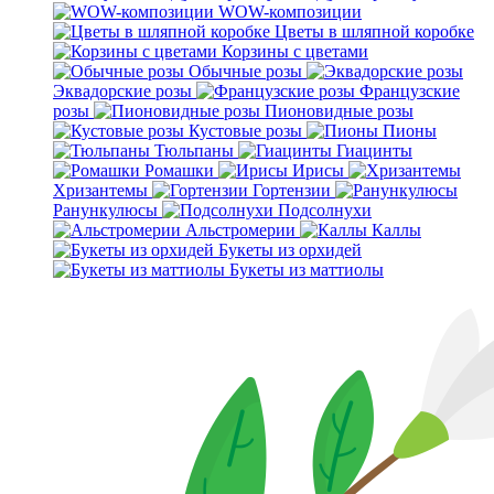
WOW-композиции
Цветы в шляпной коробке
Корзины с цветами
Обычные розы
Эквадорские розы
Французские
розы
Пионовидные розы
Кустовые розы
Пионы
Тюльпаны
Гиацинты
Ромашки
Ирисы
Хризантемы
Гортензии
Ранункулюсы
Подсолнухи
Альстромерии
Каллы
Букеты из орхидей
Букеты из маттиолы