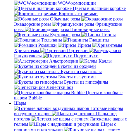
WOW-композиции
Цветы в шляпной коробке
Корзины с цветами
Обычные розы
Эквадорские розы
Французские
розы
Пионовидные розы
Кустовые розы
Пионы
Тюльпаны
Гиацинты
Ромашки
Ирисы
Хризантемы
Гортензии
Ранункулюсы
Подсолнухи
Альстромерии
Каллы
Букеты из орхидей
Букеты из маттиолы
Букеты из эустомы
Букеты из гипсофилы
Лепестки роз
Цветы в коробке с
шаром Bubble
Шары
Готовые наборы
воздушных шаров
Шары под
потолок
Латексные шары с
гелием
Шары с
надписями и рисунками