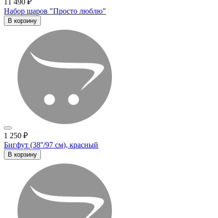
11 490 ₽
Набор шаров "Просто люблю"
В корзину
1 250 ₽
Бигфут (38''/97 см), красный
В корзину