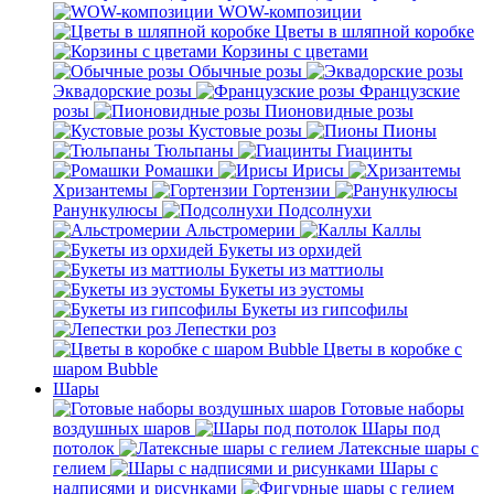
WOW-композиции
Цветы в шляпной коробке
Корзины с цветами
Обычные розы
Эквадорские розы
Французские
розы
Пионовидные розы
Кустовые розы
Пионы
Тюльпаны
Гиацинты
Ромашки
Ирисы
Хризантемы
Гортензии
Ранункулюсы
Подсолнухи
Альстромерии
Каллы
Букеты из орхидей
Букеты из маттиолы
Букеты из эустомы
Букеты из гипсофилы
Лепестки роз
Цветы в коробке с
шаром Bubble
Шары
Готовые наборы
воздушных шаров
Шары под
потолок
Латексные шары с
гелием
Шары с
надписями и рисунками