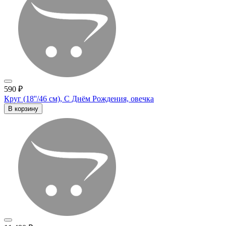
590 ₽
Круг (18''/46 см), С Днём Рождения, овечка
В корзину