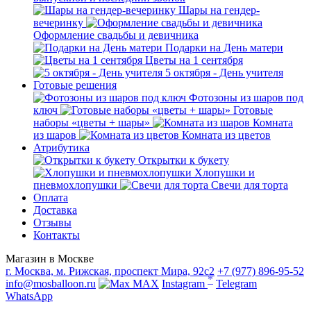
Шары на гендер-
вечеринку
Оформление свадьбы и девичника
Подарки на День матери
Цветы на 1 сентября
5 октября - День учителя
Готовые решения
Фотозоны из шаров под
ключ
Готовые
наборы «цветы + шары»
Комната
из шаров
Комната из цветов
Атрибутика
Открытки к букету
Хлопушки и
пневмохлопушки
Свечи для торта
Оплата
Доставка
Отзывы
Контакты
Магазин в Москве
г. Москва, м. Рижская, проспект Мира, 92с2
+7 (977) 896-95-52
*
info@mosballoon.ru
MAX
Instagram
Telegram
WhatsApp