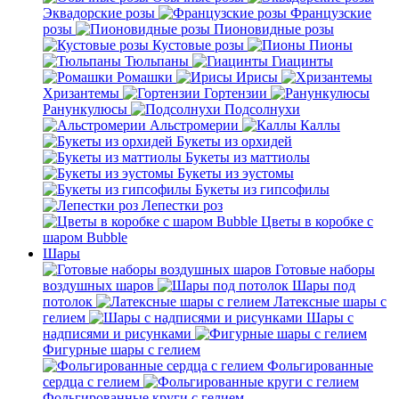
Эквадорские розы
Французские
розы
Пионовидные розы
Кустовые розы
Пионы
Тюльпаны
Гиацинты
Ромашки
Ирисы
Хризантемы
Гортензии
Ранункулюсы
Подсолнухи
Альстромерии
Каллы
Букеты из орхидей
Букеты из маттиолы
Букеты из эустомы
Букеты из гипсофилы
Лепестки роз
Цветы в коробке с
шаром Bubble
Шары
Готовые наборы
воздушных шаров
Шары под
потолок
Латексные шары с
гелием
Шары с
надписями и рисунками
Фигурные шары с гелием
Фольгированные
сердца с гелием
Фольгированные круги с гелием