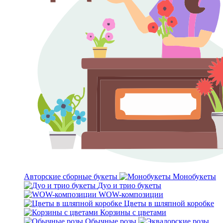
Авторские сборные букеты
Монобукеты
Дуо и трио букеты
WOW-композиции
Цветы в шляпной коробке
Корзины с цветами
Обычные розы