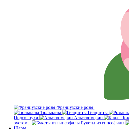
Французские розы
Тюльпаны
Гиацинты
Подсолнухи
Альстромерии
Ка
эустомы
Букеты из гипсофилы
Шары