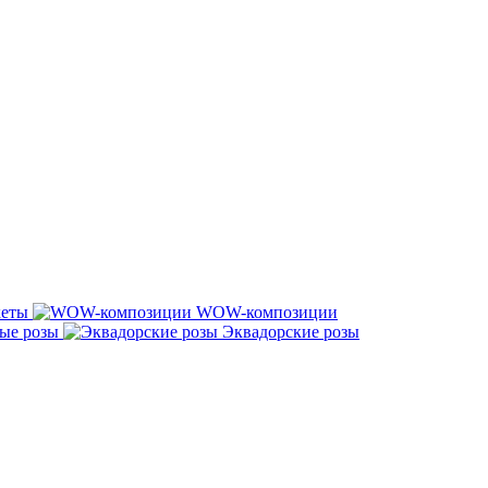
кеты
WOW-композиции
ые розы
Эквадорские розы