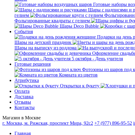
Готовые наборы во
Шары с надписями и 
гелием
Фольгированны
Фольгированные квадраты с гелием
Шары Deco Bubble
События
Подарки на день
Шары на детский праздник
Шары на выписку из роддома
Оформление свадьб
5 октября - День учителя
Готовые решения
Фотозоны из шаров под 
Комната из цветов
Атрибутика
Открытки к букету
Оплата
Доставка
Отзывы
Контакты
Магазин в Москве
г. Москва, м. Рижская, проспект Мира, 92с2
+7 (977) 896-95-52
Главная