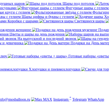
здушных шаров
Шары под потолок
рисунками
Фигурные шары с гелием
е круги с гелием
Фольгиро
Шары цифры и буквы с гелием
Хо
Коробки с шарами
Светящиеся шары
 рождения женщине
Подар
Цветы и шары на день рождения
На выпускной и последний звонок
ы и девичника
Подарки на День мате
ключ
Готовые наборы «цветы
Хлопушки и пневмохлопушки
*
info@mosballoon.ru
MAX
Instagram
Telegram
WhatsApp