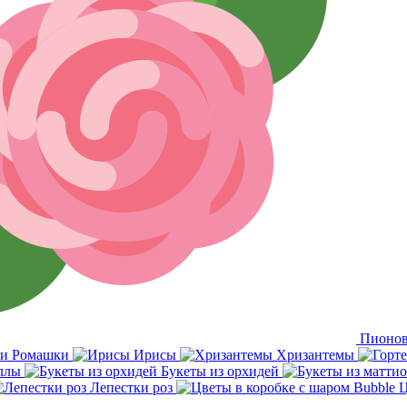
Пионов
Ромашки
Ирисы
Хризантемы
ллы
Букеты из орхидей
Лепестки роз
Ц