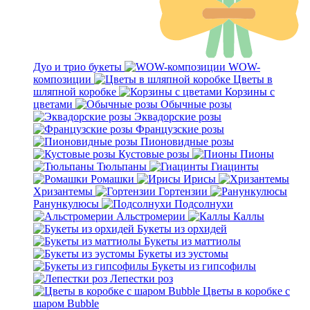
Дуо и трио букеты
WOW-
композиции
Цветы в
шляпной коробке
Корзины с
цветами
Обычные розы
Эквадорские розы
Французские розы
Пионовидные розы
Кустовые розы
Пионы
Тюльпаны
Гиацинты
Ромашки
Ирисы
Хризантемы
Гортензии
Ранункулюсы
Подсолнухи
Альстромерии
Каллы
Букеты из орхидей
Букеты из маттиолы
Букеты из эустомы
Букеты из гипсофилы
Лепестки роз
Цветы в коробке с
шаром Bubble