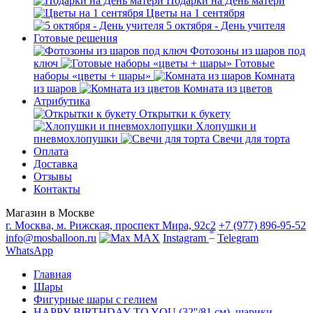
Подарки на День матери
Цветы на 1 сентября
5 октября - День учителя
Готовые решения
Фотозоны из шаров под
ключ
Готовые
наборы «цветы + шары»
Комната
из шаров
Комната из цветов
Атрибутика
Открытки к букету
Хлопушки и
пневмохлопушки
Свечи для торта
Оплата
Доставка
Отзывы
Контакты
Магазин в Москве
г. Москва, м. Рижская, проспект Мира, 92с2
+7 (977) 896-95-52
*
info@mosballoon.ru
MAX
Instagram
Telegram
WhatsApp
Главная
Шары
Фигурные шары с гелием
HAPPY BIRTHDAY TO YOU (32''/81 см), шарики