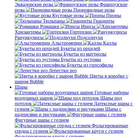
Эквадорские розы
Французские
розы
Пионовидные розы
Кустовые розы
Пионы
Тюльпаны
Гиацинты
Ромашки
Ирисы
Хризантемы
Гортензии
Ранункулюсы
Подсолнухи
Альстромерии
Каллы
Букеты из орхидей
Букеты из маттиолы
Букеты из эустомы
Букеты из гипсофилы
Лепестки роз
Цветы в коробке с
шаром Bubble
Шары
Готовые наборы
воздушных шаров
Шары под
потолок
Латексные шары с
гелием
Шары с
надписями и рисунками
Фигурные шары с гелием
Фольгированные
сердца с гелием
Фольгированные круги с гелием