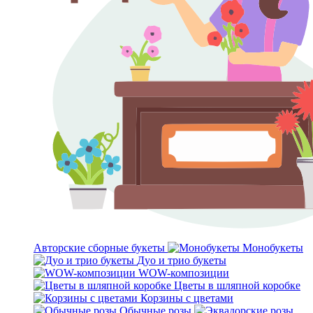
Авторские сборные букеты
Монобукеты
Дуо и трио букеты
WOW-композиции
Цветы в шляпной коробке
Корзины с цветами
Обычные розы