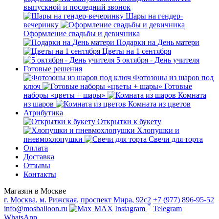
выпускной и последний звонок
Шары на гендер-
вечеринку
Оформление свадьбы и девичника
Подарки на День матери
Цветы на 1 сентября
5 октября - День учителя
Готовые решения
Фотозоны из шаров под
ключ
Готовые
наборы «цветы + шары»
Комната
из шаров
Комната из цветов
Атрибутика
Открытки к букету
Хлопушки и
пневмохлопушки
Свечи для торта
Оплата
Доставка
Отзывы
Контакты
Магазин в Москве
г. Москва, м. Рижская, проспект Мира, 92с2
+7 (977) 896-95-52
*
info@mosballoon.ru
MAX
Instagram
Telegram
WhatsApp