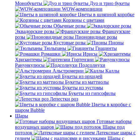
Монобукеты
Дуо и трио букеты
WOW-композиции
Цветы в шляпной коробке
Корзины с цветами
Обычные розы
Эквадорские розы
Французские
розы
Пионовидные розы
Кустовые розы
Пионы
Тюльпаны
Гиацинты
Ромашки
Ирисы
Хризантемы
Гортензии
Ранункулюсы
Подсолнухи
Альстромерии
Каллы
Букеты из орхидей
Букеты из маттиолы
Букеты из эустомы
Букеты из гипсофилы
Лепестки роз
Цветы в коробке с
шаром Bubble
Шары
Готовые наборы
воздушных шаров
Шары под
потолок
Латексные шары с
гелием
Шары с