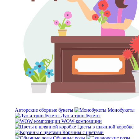
Авторские сборные букеты
Монобукеты
Дуо и трио букеты
WOW-композиции
Цветы в шляпной коробке
Корзины с цветами
Обычные розы