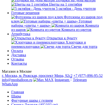
Подарки на День матери
Цветы на 1 сентября
5 октября - День учителя
Готовые решения
Фотозоны из шаров под
ключ
Готовые
наборы «цветы + шары»
Комната
из шаров
Комната из цветов
Атрибутика
Открытки к букету
Хлопушки и
пневмохлопушки
Свечи для торта
Оплата
Доставка
Отзывы
Контакты
Магазин в Москве
г. Москва, м. Рижская, проспект Мира, 92с2
+7 (977) 896-95-52
*
info@mosballoon.ru
MAX
Instagram
Telegram
WhatsApp
Главная
Шары
Фигурные шары с гелием
Свинка Джордж (40''/102 см)