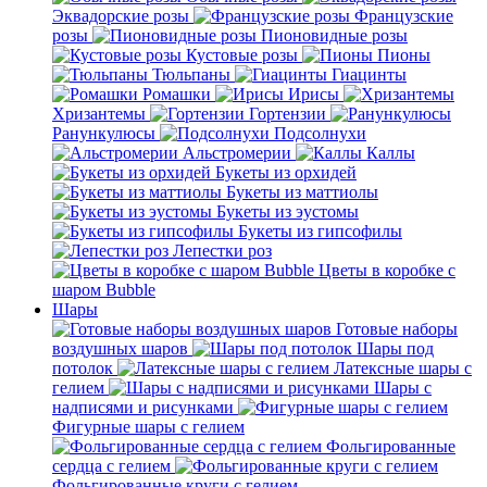
Эквадорские розы
Французские
розы
Пионовидные розы
Кустовые розы
Пионы
Тюльпаны
Гиацинты
Ромашки
Ирисы
Хризантемы
Гортензии
Ранункулюсы
Подсолнухи
Альстромерии
Каллы
Букеты из орхидей
Букеты из маттиолы
Букеты из эустомы
Букеты из гипсофилы
Лепестки роз
Цветы в коробке с
шаром Bubble
Шары
Готовые наборы
воздушных шаров
Шары под
потолок
Латексные шары с
гелием
Шары с
надписями и рисунками
Фигурные шары с гелием
Фольгированные
сердца с гелием
Фольгированные круги с гелием