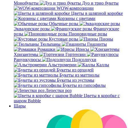
Монобукеты
Дуо и трио букеты
WOW-композиции
Цветы в шляпной коробке
Корзины с цветами
Обычные розы
Эквадорские розы
Французские
розы
Пионовидные розы
Кустовые розы
Пионы
Тюльпаны
Гиацинты
Ромашки
Ирисы
Хризантемы
Гортензии
Ранункулюсы
Подсолнухи
Альстромерии
Каллы
Букеты из орхидей
Букеты из маттиолы
Букеты из эустомы
Букеты из гипсофилы
Лепестки роз
Цветы в коробке с
шаром Bubble
Шары