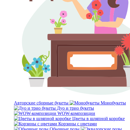
Авторские сборные букеты
Монобукеты
Дуо и трио букеты
WOW-композиции
Цветы в шляпной коробке
Корзины с цветами
Обычные розы