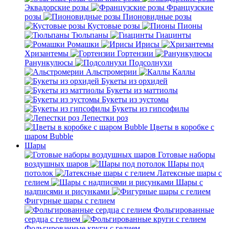
Эквадорские розы
Французские
розы
Пионовидные розы
Кустовые розы
Пионы
Тюльпаны
Гиацинты
Ромашки
Ирисы
Хризантемы
Гортензии
Ранункулюсы
Подсолнухи
Альстромерии
Каллы
Букеты из орхидей
Букеты из маттиолы
Букеты из эустомы
Букеты из гипсофилы
Лепестки роз
Цветы в коробке с
шаром Bubble
Шары
Готовые наборы
воздушных шаров
Шары под
потолок
Латексные шары с
гелием
Шары с
надписями и рисунками
Фигурные шары с гелием
Фольгированные
сердца с гелием
Фольгированные круги с гелием