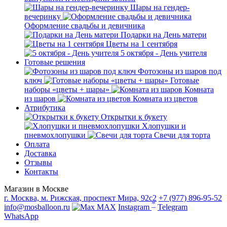
Шары на гендер-
вечеринку
Оформление свадьбы и девичника
Подарки на День матери
Цветы на 1 сентября
5 октября - День учителя
Готовые решения
Фотозоны из шаров под
ключ
Готовые
наборы «цветы + шары»
Комната
из шаров
Комната из цветов
Атрибутика
Открытки к букету
Хлопушки и
пневмохлопушки
Свечи для торта
Оплата
Доставка
Отзывы
Контакты
Магазин в Москве
г. Москва, м. Рижская, проспект Мира, 92с2
+7 (977) 896-95-52
*
info@mosballoon.ru
MAX
Instagram
Telegram
WhatsApp