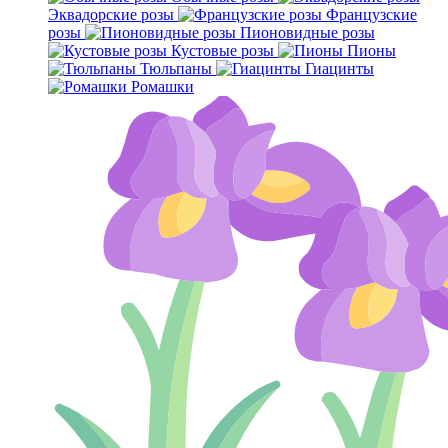
Эквадорские розы
Французские
розы
Пионовидные розы
Кустовые розы
Пионы
Тюльпаны
Гиацинты
Ромашки