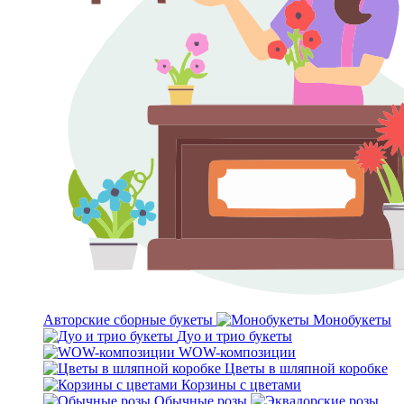
Авторские сборные букеты
Монобукеты
Дуо и трио букеты
WOW-композиции
Цветы в шляпной коробке
Корзины с цветами
Обычные розы