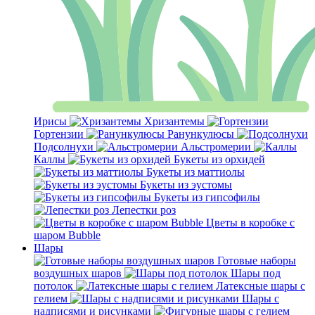
Ирисы
Хризантемы
Гортензии
Ранункулюсы
Подсолнухи
Альстромерии
Каллы
Букеты из орхидей
Букеты из маттиолы
Букеты из эустомы
Букеты из гипсофилы
Лепестки роз
Цветы в коробке с
шаром Bubble
Шары
Готовые наборы
воздушных шаров
Шары под
потолок
Латексные шары с
гелием
Шары с
надписями и рисунками