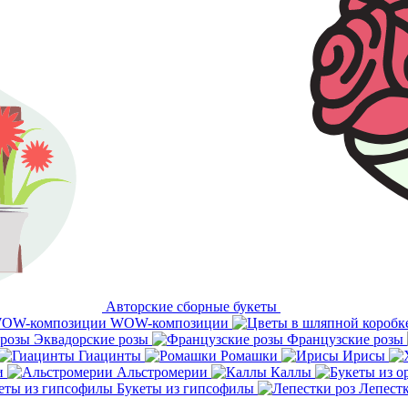
Авторские сборные букеты
WOW-композиции
Эквадорские розы
Французские розы
Гиацинты
Ромашки
Ирисы
и
Альстромерии
Каллы
Букеты из гипсофилы
Лепестк