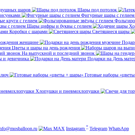
здушных шаров
Шары под потолок
рисунками
Фигурные шары с гелием
е круги с гелием
Фольгиро
Шары цифры и буквы с гелием
Хо
Коробки с шарами
Светящиеся шары
 рождения женщине
Подар
Цветы и шары на день рождения
На выпускной и последний звонок
ы и девичника
Подарки на День мате
ключ
Готовые наборы «цветы
Хлопушки и пневмохлопушки
*
info@mosballoon.ru
MAX
Instagram
Telegram
WhatsApp