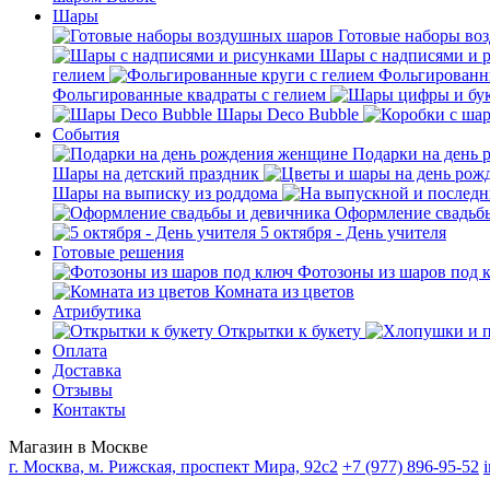
Шары
Готовые наборы во
Шары с надписями и 
гелием
Фольгированны
Фольгированные квадраты с гелием
Шары Deco Bubble
События
Подарки на день
Шары на детский праздник
Шары на выписку из роддома
Оформление свадьб
5 октября - День учителя
Готовые решения
Фотозоны из шаров под 
Комната из цветов
Атрибутика
Открытки к букету
Оплата
Доставка
Отзывы
Контакты
Магазин в Москве
г. Москва, м. Рижская, проспект Мира, 92с2
+7 (977) 896-95-52