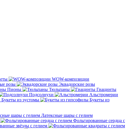
кеты
WOW-композиции
ые розы
Эквадорские розы
Пионы
Тюльпаны
Гиацинты
Подсолнухи
Альстромерии
Букеты из эустомы
Букеты из
Латексные шары с гелием
Фольгированные сердца с
ванные звёзды с гелием