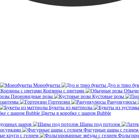
Монобукеты
Дуо и трио бу
Корзины с цветами
Обычн
Пионовидные розы
Кустовые розы
зантемы
Гортензии
Ранункулюсы
Букеты из маттиолы
Цветы в коробке с шаром Bubble
здушных шаров
Шары под потолок
рисунками
Фигурные шары с гелием
е круги с гелием
Фольгиро