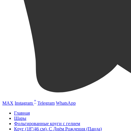
*
MAX
Instagram
Telegram
WhatsApp
Главная
Шары
Фольгированные круги с гелием
Круг (18''/46 см), С Днём Рождения (Панда)