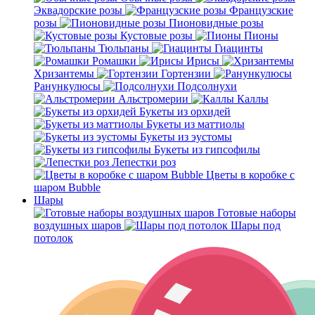
Эквадорские розы
Французские
розы
Пионовидные розы
Кустовые розы
Пионы
Тюльпаны
Гиацинты
Ромашки
Ирисы
Хризантемы
Гортензии
Ранункулюсы
Подсолнухи
Альстромерии
Каллы
Букеты из орхидей
Букеты из маттиолы
Букеты из эустомы
Букеты из гипсофилы
Лепестки роз
Цветы в коробке с
шаром Bubble
Шары
Готовые наборы
воздушных шаров
Шары под
потолок