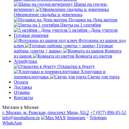
Шары на гендер-
вечеринку
Оформление свадьбы и девичника
Подарки на День матери
Цветы на 1 сентября
5 октября - День учителя
Готовые решения
Фотозоны из шаров под
ключ
Готовые
наборы «цветы + шары»
Комната
из шаров
Комната из цветов
Атрибутика
Открытки к букету
Хлопушки и
пневмохлопушки
Свечи для торта
Оплата
Доставка
Отзывы
Контакты
Магазин в Москве
г. Москва, м. Рижская, проспект Мира, 92с2
+7 (977) 896-95-52
*
info@mosballoon.ru
MAX
Instagram
Telegram
WhatsApp