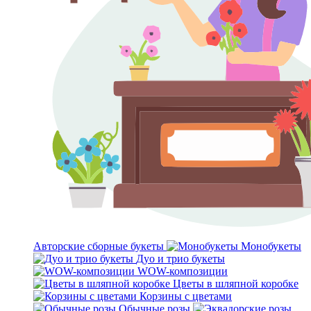
Авторские сборные букеты
Монобукеты
Дуо и трио букеты
WOW-композиции
Цветы в шляпной коробке
Корзины с цветами
Обычные розы