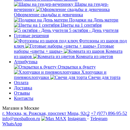
Шары на гендер-
вечеринку
Оформление свадьбы и девичника
Подарки на День матери
Цветы на 1 сентября
5 октября - День учителя
Готовые решения
Фотозоны из шаров под
ключ
Готовые
наборы «цветы + шары»
Комната
из шаров
Комната из цветов
Атрибутика
Открытки к букету
Хлопушки и
пневмохлопушки
Свечи для торта
Оплата
Доставка
Отзывы
Контакты
Магазин в Москве
г. Москва, м. Рижская, проспект Мира, 92с2
+7 (977) 896-95-52
*
info@mosballoon.ru
MAX
Instagram
Telegram
WhatsApp