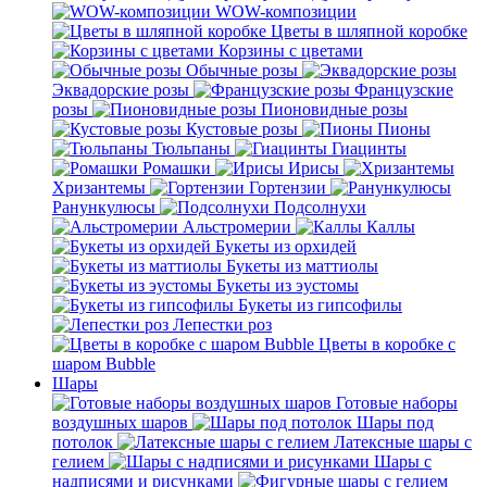
WOW-композиции
Цветы в шляпной коробке
Корзины с цветами
Обычные розы
Эквадорские розы
Французские
розы
Пионовидные розы
Кустовые розы
Пионы
Тюльпаны
Гиацинты
Ромашки
Ирисы
Хризантемы
Гортензии
Ранункулюсы
Подсолнухи
Альстромерии
Каллы
Букеты из орхидей
Букеты из маттиолы
Букеты из эустомы
Букеты из гипсофилы
Лепестки роз
Цветы в коробке с
шаром Bubble
Шары
Готовые наборы
воздушных шаров
Шары под
потолок
Латексные шары с
гелием
Шары с
надписями и рисунками