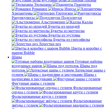
Кустовые розы
Пионы
Тюльпаны
Гиацинты
Ромашки
Ирисы
Хризантемы
Гортензии
Ранункулюсы
Подсолнухи
Альстромерии
Каллы
Букеты из орхидей
Букеты из маттиолы
Букеты из эустомы
Букеты из гипсофилы
Лепестки роз
Цветы в коробке с
шаром Bubble
Шары
Готовые наборы
воздушных шаров
Шары под
потолок
Латексные шары с
гелием
Шары с
надписями и рисунками
Фигурные шары с гелием
Фольгированные
сердца с гелием
Фольгированные круги с гелием
Фольгированные
звёзды с гелием