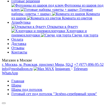
Готовые решения
Фотозоны из шаров под
ключ
Готовые
наборы «цветы + шары»
Комната
из шаров
Комната из цветов
Атрибутика
Открытки к букету
Хлопушки и
пневмохлопушки
Свечи для торта
Оплата
Доставка
Отзывы
Контакты
Магазин в Москве
г. Москва, м. Рижская, проспект Мира, 92с2
+7 (977) 896-95-52
*
info@mosballoon.ru
MAX
Instagram
Telegram
WhatsApp
Главная
Шары
Шары под потолок
Готовый сет под потолок "Зелёно-серебряный хром"