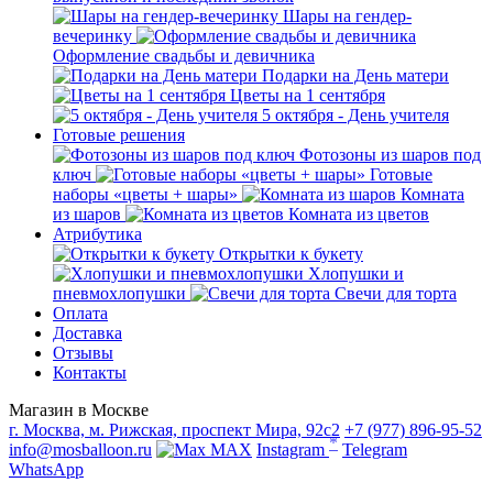
Шары на гендер-
вечеринку
Оформление свадьбы и девичника
Подарки на День матери
Цветы на 1 сентября
5 октября - День учителя
Готовые решения
Фотозоны из шаров под
ключ
Готовые
наборы «цветы + шары»
Комната
из шаров
Комната из цветов
Атрибутика
Открытки к букету
Хлопушки и
пневмохлопушки
Свечи для торта
Оплата
Доставка
Отзывы
Контакты
Магазин в Москве
г. Москва, м. Рижская, проспект Мира, 92с2
+7 (977) 896-95-52
*
info@mosballoon.ru
MAX
Instagram
Telegram
WhatsApp