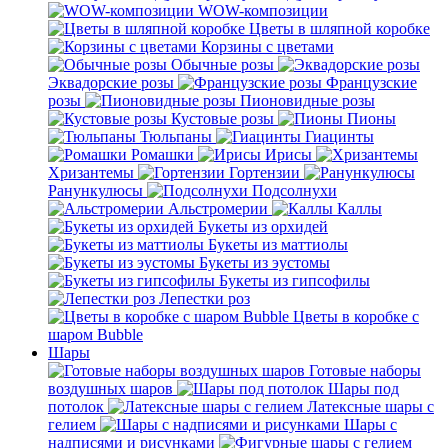
WOW-композиции
Цветы в шляпной коробке
Корзины с цветами
Обычные розы
Эквадорские розы
Французские
розы
Пионовидные розы
Кустовые розы
Пионы
Тюльпаны
Гиацинты
Ромашки
Ирисы
Хризантемы
Гортензии
Ранункулюсы
Подсолнухи
Альстромерии
Каллы
Букеты из орхидей
Букеты из маттиолы
Букеты из эустомы
Букеты из гипсофилы
Лепестки роз
Цветы в коробке с
шаром Bubble
Шары
Готовые наборы
воздушных шаров
Шары под
потолок
Латексные шары с
гелием
Шары с
надписями и рисунками