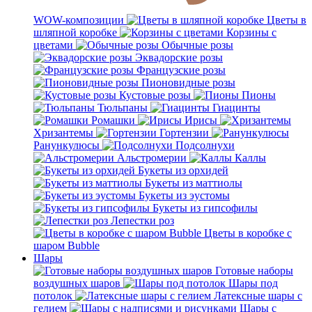
WOW-композиции
Цветы в
шляпной коробке
Корзины с
цветами
Обычные розы
Эквадорские розы
Французские розы
Пионовидные розы
Кустовые розы
Пионы
Тюльпаны
Гиацинты
Ромашки
Ирисы
Хризантемы
Гортензии
Ранункулюсы
Подсолнухи
Альстромерии
Каллы
Букеты из орхидей
Букеты из маттиолы
Букеты из эустомы
Букеты из гипсофилы
Лепестки роз
Цветы в коробке с
шаром Bubble
Шары
Готовые наборы
воздушных шаров
Шары под
потолок
Латексные шары с
гелием
Шары с