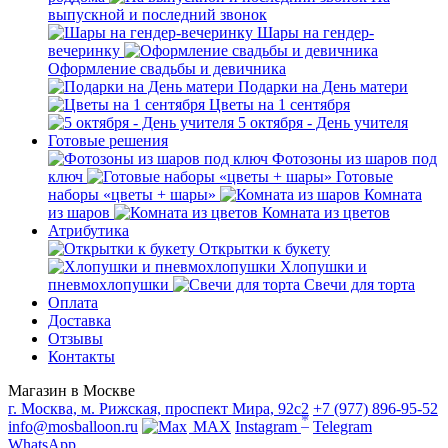
выпускной и последний звонок
Шары на гендер-
вечеринку
Оформление свадьбы и девичника
Подарки на День матери
Цветы на 1 сентября
5 октября - День учителя
Готовые решения
Фотозоны из шаров под
ключ
Готовые
наборы «цветы + шары»
Комната
из шаров
Комната из цветов
Атрибутика
Открытки к букету
Хлопушки и
пневмохлопушки
Свечи для торта
Оплата
Доставка
Отзывы
Контакты
Магазин в Москве
г. Москва, м. Рижская, проспект Мира, 92с2
+7 (977) 896-95-52
*
info@mosballoon.ru
MAX
Instagram
Telegram
WhatsApp