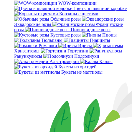
WOW-композиции
Цветы в шляпной коробке
Корзины с цветами
Обычные розы
Эквадорские розы
Французские
розы
Пионовидные розы
Кустовые розы
Пионы
Тюльпаны
Гиацинты
Ромашки
Ирисы
Хризантемы
Гортензии
Ранункулюсы
Подсолнухи
Альстромерии
Каллы
Букеты из орхидей
Букеты из маттиолы