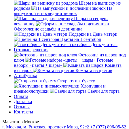
Шары на выписку из
роддома
На
выпускной и последний звонок
Шары на гендер-
вечеринку
Оформление свадьбы и девичника
Подарки на День матери
Цветы на 1 сентября
5 октября - День учителя
Готовые решения
Фотозоны из шаров под
ключ
Готовые
наборы «цветы + шары»
Комната
из шаров
Комната из цветов
Атрибутика
Открытки к букету
Хлопушки и
пневмохлопушки
Свечи для торта
Оплата
Доставка
Отзывы
Контакты
Магазин в Москве
г. Москва, м. Рижская, проспект Мира, 92с2
+7 (977) 896-95-52