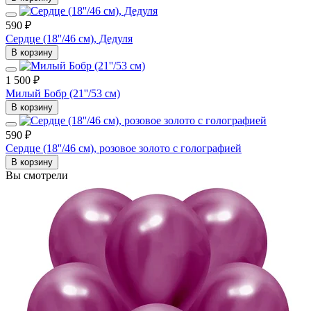
590 ₽
Сердце (18''/46 см), Дедуля
В корзину
1 500 ₽
Милый Бобр (21''/53 см)
В корзину
590 ₽
Сердце (18''/46 см), розовое золото с голографией
В корзину
Вы смотрели