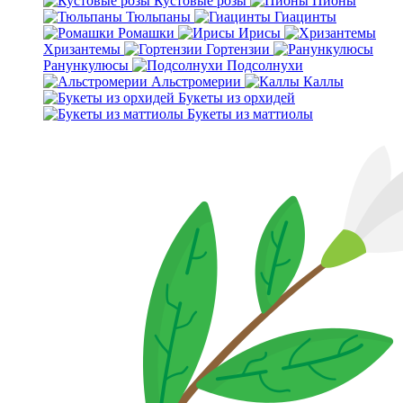
Кустовые розы
Пионы
Тюльпаны
Гиацинты
Ромашки
Ирисы
Хризантемы
Гортензии
Ранункулюсы
Подсолнухи
Альстромерии
Каллы
Букеты из орхидей
Букеты из маттиолы