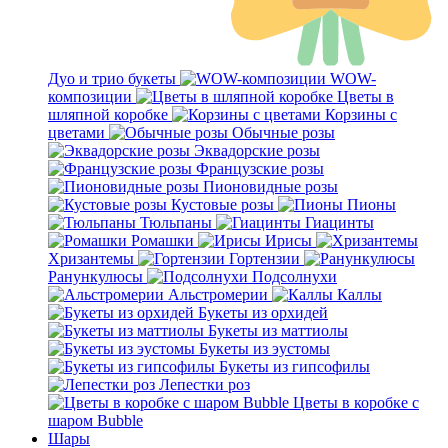
Дуо и трио букеты
WOW-
композиции
Цветы в
шляпной коробке
Корзины с
цветами
Обычные розы
Эквадорские розы
Французские розы
Пионовидные розы
Кустовые розы
Пионы
Тюльпаны
Гиацинты
Ромашки
Ирисы
Хризантемы
Гортензии
Ранункулюсы
Подсолнухи
Альстромерии
Каллы
Букеты из орхидей
Букеты из маттиолы
Букеты из эустомы
Букеты из гипсофилы
Лепестки роз
Цветы в коробке с
шаром Bubble
Шары