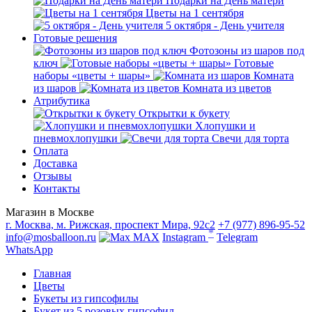
Подарки на День матери
Цветы на 1 сентября
5 октября - День учителя
Готовые решения
Фотозоны из шаров под
ключ
Готовые
наборы «цветы + шары»
Комната
из шаров
Комната из цветов
Атрибутика
Открытки к букету
Хлопушки и
пневмохлопушки
Свечи для торта
Оплата
Доставка
Отзывы
Контакты
Магазин в Москве
г. Москва, м. Рижская, проспект Мира, 92с2
+7 (977) 896-95-52
*
info@mosballoon.ru
MAX
Instagram
Telegram
WhatsApp
Главная
Цветы
Букеты из гипсофилы
Букет из 5 розовых гипсофил