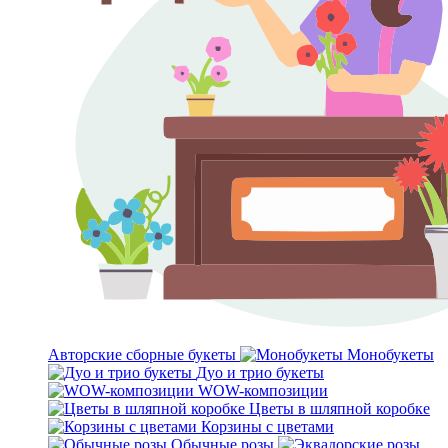
Авторские сборные букеты
Монобукеты
Дуо и трио букеты
WOW-композиции
Цветы в шляпной коробке
Корзины с цветами
Обычные розы