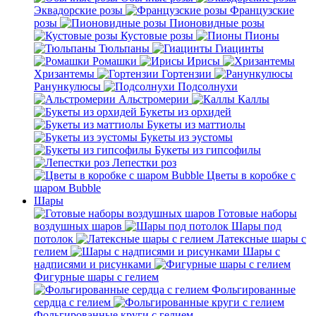
Эквадорские розы
Французские
розы
Пионовидные розы
Кустовые розы
Пионы
Тюльпаны
Гиацинты
Ромашки
Ирисы
Хризантемы
Гортензии
Ранункулюсы
Подсолнухи
Альстромерии
Каллы
Букеты из орхидей
Букеты из маттиолы
Букеты из эустомы
Букеты из гипсофилы
Лепестки роз
Цветы в коробке с
шаром Bubble
Шары
Готовые наборы
воздушных шаров
Шары под
потолок
Латексные шары с
гелием
Шары с
надписями и рисунками
Фигурные шары с гелием
Фольгированные
сердца с гелием
Фольгированные круги с гелием