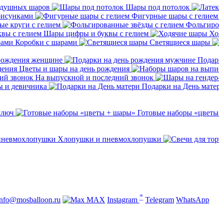
здушных шаров
Шары под потолок
рисунками
Фигурные шары с гелием
е круги с гелием
Фольгиро
Шары цифры и буквы с гелием
Хо
Коробки с шарами
Светящиеся шары
 рождения женщине
Подар
Цветы и шары на день рождения
На выпускной и последний звонок
ы и девичника
Подарки на День мате
ключ
Готовые наборы «цветы
Хлопушки и пневмохлопушки
*
info@mosballoon.ru
MAX
Instagram
Telegram
WhatsApp