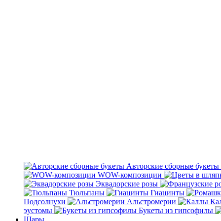
Авторские сборные букеты
WOW-композиции
Эквадорские розы
Тюльпаны
Гиацинты
Подсолнухи
Альстромерии
Ка
эустомы
Букеты из гипсофилы
Шары