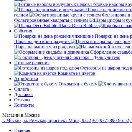
Готовые наборы во
Шары с надписями и 
гелием
Фольгированны
Фольгированные квадраты с гелием
Шары Deco Bubble
События
Подарки на день
Шары на детский праздник
Шары на выписку из роддома
Оформление свадьб
5 октября - День учителя
Готовые решения
Фотозоны из шаров под 
Комната из цветов
Атрибутика
Открытки к букету
Оплата
Доставка
Отзывы
Контакты
Магазин в Москве
г. Москва, м. Рижская, проспект Мира, 92с2
+7 (977) 896-95-52
Главная