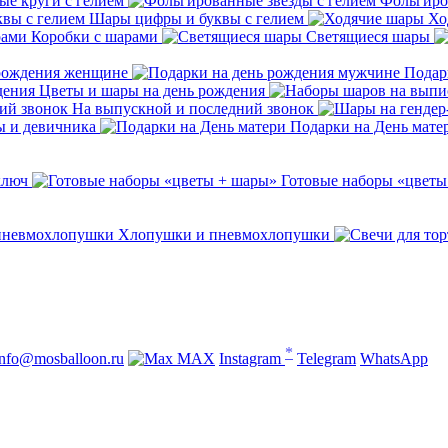
е круги с гелием
Фольгиро
Шары цифры и буквы с гелием
Хо
Коробки с шарами
Светящиеся шары
 рождения женщине
Подар
Цветы и шары на день рождения
На выпускной и последний звонок
ы и девичника
Подарки на День мате
ключ
Готовые наборы «цветы
Хлопушки и пневмохлопушки
*
info@mosballoon.ru
MAX
Instagram
Telegram
WhatsApp