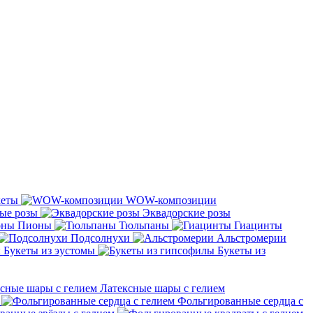
кеты
WOW-композиции
ые розы
Эквадорские розы
Пионы
Тюльпаны
Гиацинты
Подсолнухи
Альстромерии
Букеты из эустомы
Букеты из
Латексные шары с гелием
Фольгированные сердца с