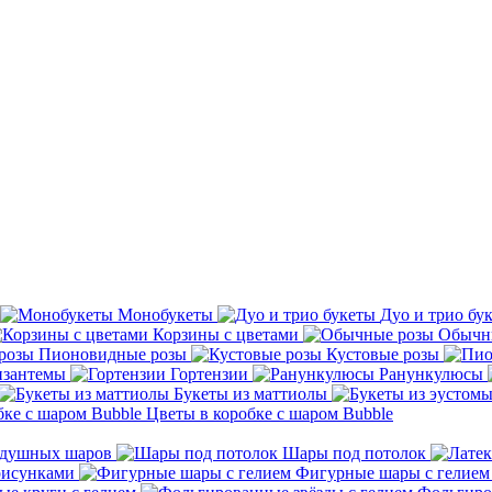
Монобукеты
Дуо и трио бу
Корзины с цветами
Обычн
Пионовидные розы
Кустовые розы
зантемы
Гортензии
Ранункулюсы
Букеты из маттиолы
Цветы в коробке с шаром Bubble
здушных шаров
Шары под потолок
рисунками
Фигурные шары с гелием