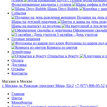
гелием
Фольгированны
Фольгированные квадраты с гелием
Шары Deco Bubble
События
Подарки на день
Шары на детский праздник
Шары на выписку из роддома
Оформление свадьб
5 октября - День учителя
Готовые решения
Фотозоны из шаров под 
Комната из цветов
Атрибутика
Открытки к букету
Оплата
Доставка
Отзывы
Контакты
Магазин в Москве
г. Москва, м. Рижская, проспект Мира, 92с2
+7 (977) 896-95-52
Главная
Цветы
Монобукеты
Букет из 15 кустовых пионовидных роз "Джульетта"