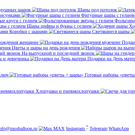
здушных шаров
Шары под потолок
рисунками
Фигурные шары с гелием
е круги с гелием
Фольгиро
Шары цифры и буквы с гелием
Хо
Коробки с шарами
Светящиеся шары
 рождения женщине
Подар
Цветы и шары на день рождения
На выпускной и последний звонок
ы и девичника
Подарки на День мате
ключ
Готовые наборы «цветы
Хлопушки и пневмохлопушки
*
info@mosballoon.ru
MAX
Instagram
Telegram
WhatsApp