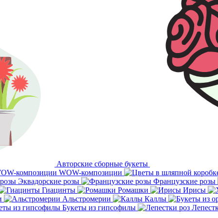
Авторские сборные букеты
WOW-композиции
Эквадорские розы
Французские розы
Гиацинты
Ромашки
Ирисы
и
Альстромерии
Каллы
Букеты из гипсофилы
Лепестк