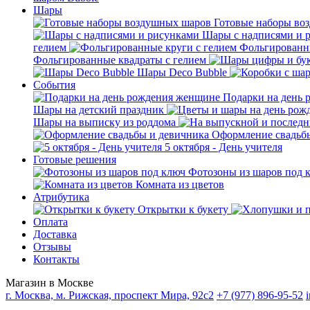
Шары
Готовые наборы во
Шары с надписями и 
гелием
Фольгированны
Фольгированные квадраты с гелием
Шары Deco Bubble
События
Подарки на день
Шары на детский праздник
Шары на выписку из роддома
Оформление свадьб
5 октября - День учителя
Готовые решения
Фотозоны из шаров под 
Комната из цветов
Атрибутика
Открытки к букету
Оплата
Доставка
Отзывы
Контакты
Магазин в Москве
г. Москва, м. Рижская, проспект Мира, 92с2
+7 (977) 896-95-52