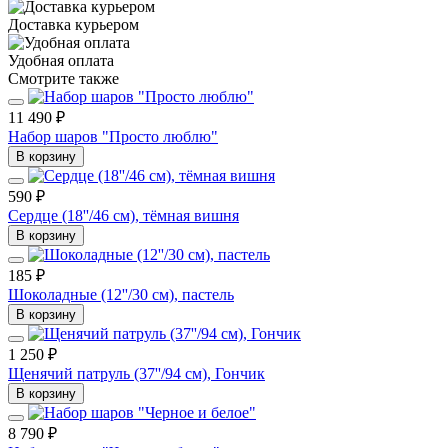
Доставка курьером
Удобная оплата
Смотрите также
11 490 ₽
Набор шаров "Просто люблю"
В корзину
590 ₽
Сердце (18''/46 см), тёмная вишня
В корзину
185 ₽
Шоколадные (12''/30 см), пастель
В корзину
1 250 ₽
Щенячий патруль (37''/94 см), Гончик
В корзину
8 790 ₽