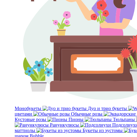
Монобукеты
Дуо и трио букеты
цветами
Обычные розы
Кустовые розы
Пионы
Тюльпаны
Ранункулюсы
Подсолнух
маттиолы
Букеты из эустомы
шаром Bubble