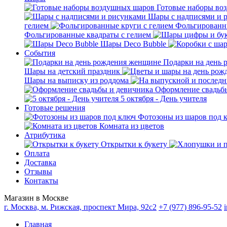
Готовые наборы во
Шары с надписями и 
гелием
Фольгированны
Фольгированные квадраты с гелием
Шары Deco Bubble
События
Подарки на день
Шары на детский праздник
Шары на выписку из роддома
Оформление свадьб
5 октября - День учителя
Готовые решения
Фотозоны из шаров под 
Комната из цветов
Атрибутика
Открытки к букету
Оплата
Доставка
Отзывы
Контакты
Магазин в Москве
г. Москва, м. Рижская, проспект Мира, 92с2
+7 (977) 896-95-52
Главная