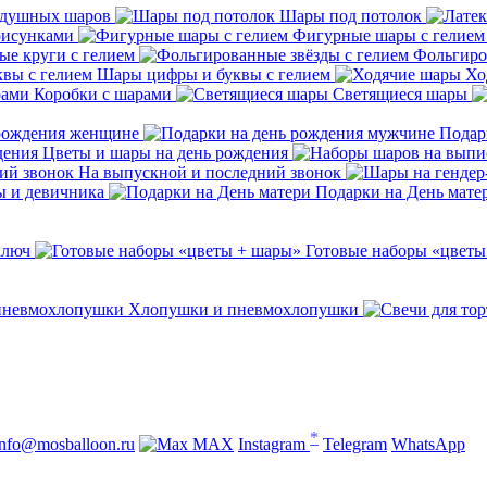
здушных шаров
Шары под потолок
рисунками
Фигурные шары с гелием
е круги с гелием
Фольгиро
Шары цифры и буквы с гелием
Хо
Коробки с шарами
Светящиеся шары
 рождения женщине
Подар
Цветы и шары на день рождения
На выпускной и последний звонок
ы и девичника
Подарки на День мате
ключ
Готовые наборы «цветы
Хлопушки и пневмохлопушки
*
info@mosballoon.ru
MAX
Instagram
Telegram
WhatsApp