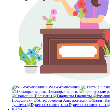
WOW-композиции
Эквадорские розы
Тюльпаны
Гиацинты
Подсолнухи
Альстромерии
Ка
эустомы
Букеты из гипсофилы
Шары