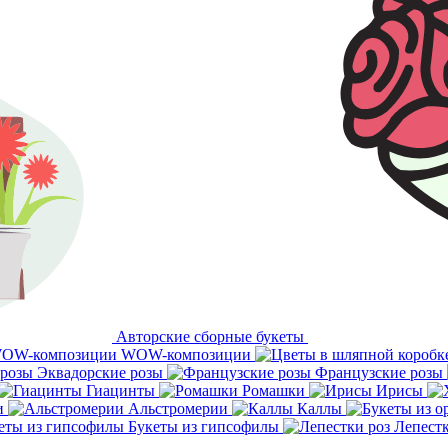
Авторские сборные букеты
WOW-композиции
Эквадорские розы
Французские розы
Гиацинты
Ромашки
Ирисы
и
Альстромерии
Каллы
Букеты из гипсофилы
Лепестк