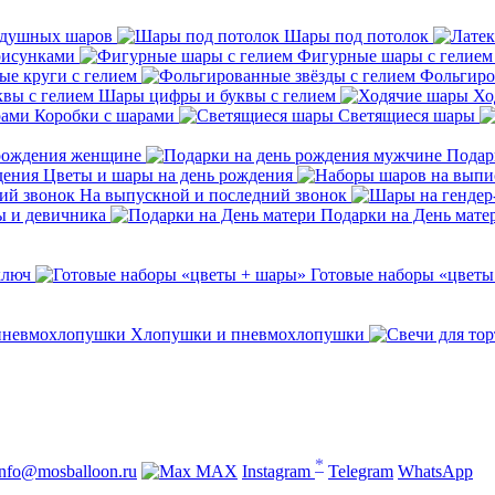
здушных шаров
Шары под потолок
рисунками
Фигурные шары с гелием
е круги с гелием
Фольгиро
Шары цифры и буквы с гелием
Хо
Коробки с шарами
Светящиеся шары
 рождения женщине
Подар
Цветы и шары на день рождения
На выпускной и последний звонок
ы и девичника
Подарки на День мате
ключ
Готовые наборы «цветы
Хлопушки и пневмохлопушки
*
info@mosballoon.ru
MAX
Instagram
Telegram
WhatsApp