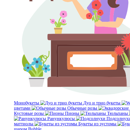
Монобукеты
Дуо и трио букеты
цветами
Обычные розы
Кустовые розы
Пионы
Тюльпаны
Ранункулюсы
Подсолнух
маттиолы
Букеты из эустомы
шаром Bubble