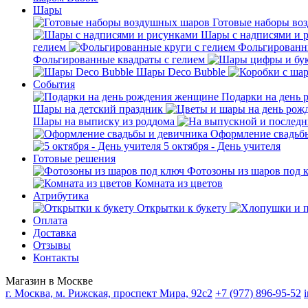
Шары
Готовые наборы во
Шары с надписями и 
гелием
Фольгированны
Фольгированные квадраты с гелием
Шары Deco Bubble
События
Подарки на день
Шары на детский праздник
Шары на выписку из роддома
Оформление свадьб
5 октября - День учителя
Готовые решения
Фотозоны из шаров под 
Комната из цветов
Атрибутика
Открытки к букету
Оплата
Доставка
Отзывы
Контакты
Магазин в Москве
г. Москва, м. Рижская, проспект Мира, 92с2
+7 (977) 896-95-52