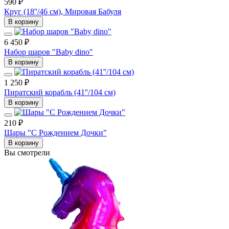
590 ₽
Круг (18''/46 см), Мировая Бабуля
В корзину
6 450 ₽
Набор шаров "Baby dino"
В корзину
1 250 ₽
Пиратский корабль (41''/104 см)
В корзину
210 ₽
Шары "С Рождением Дочки"
В корзину
Вы смотрели